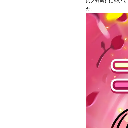
応／無料）において
た。