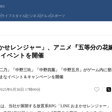
ES
ン
ライフスタイル
ビジネス
グルメ
スポーツ
おまかせレンジャー」、アニメ『五等分の花
ンイベントを開催
二乃」「中野三玖」「中野四葉」「中野五月」がゲーム内に登場
まなイベント＆キャンペーンを開催
2025年6月30日 17時00分
い
い
ね
は、当社が展開する放置系RPG「LINE おまかせレンジャー」（iPh
！