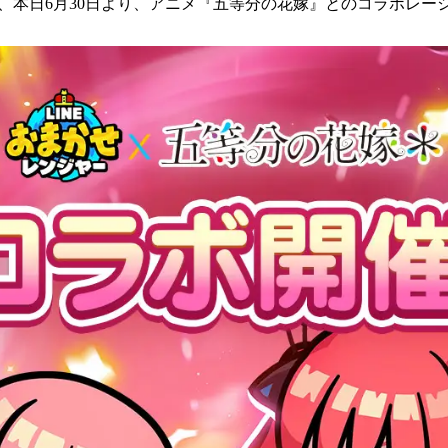
数
、本日6月30日より、アニメ『五等分の花嫁』とのコラボレー
を
読
み
込
み
中
で
す