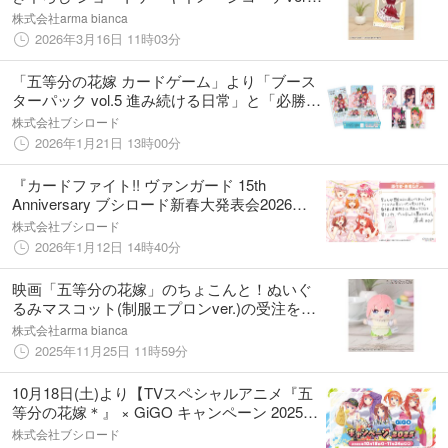
A4アクリルパネルなどの受注を開始！！アニ
株式会社arma bianca
メ・漫画のオリジナルグッズを販売する
2026年3月16日 11時03分
「AMNIBUS」にて
「五等分の花嫁 カードゲーム」より「ブース
ターパック vol.5 進み続ける日常」と「必勝祈
願デッキ(5種)」が好評発売中！
株式会社ブシロード
2026年1月21日 13時00分
『カードファイト!! ヴァンガード 15th
Anniversary ブシロード新春大発表会2026』
五等分の花嫁 カードゲームパート 開催報告
株式会社ブシロード
2026年1月12日 14時40分
映画「五等分の花嫁」のちょこんと！ぬいぐ
るみマスコット(制服エプロンver.)の受注を開
始！！アニメ・漫画のオリジナルグッズを販
株式会社arma bianca
売する「AMNIBUS」にて
2025年11月25日 11時59分
10月18日(土)より【TVスペシャルアニメ『五
等分の花嫁＊』 × GiGO キャンペーン 2025】
の開催が決定！
株式会社ブシロード