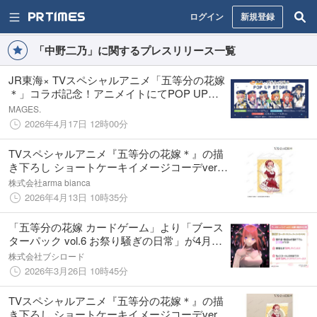
ログイン
新規登録
「中野二乃」に関するプレスリリース一覧
JR東海× TVスペシャルアニメ「五等分の花嫁
＊」コラボ記念！アニメイトにてPOP UP
STORE開催のお知らせ
MAGES.
2026年4月17日 12時00分
TVスペシャルアニメ『五等分の花嫁＊』の描
き下ろし ショートケーキイメージコーデver.
A1タペストリーなどの受注を開始！！アニ
株式会社arma bianca
メ・漫画のオリジナルグッズを販売する
2026年4月13日 10時35分
「AMNIBUS」にて
「五等分の花嫁 カードゲーム」より「ブース
ターパック vol.6 お祭り騒ぎの日常」が4月30
日(木)、「ブースターパックvol.7 “可愛さ”マ
株式会社ブシロード
シマシ、チョモランマ！」が2026年夏に発
2026年3月26日 10時45分
売！
TVスペシャルアニメ『五等分の花嫁＊』の描
き下ろし ショートケーキイメージコーデver.