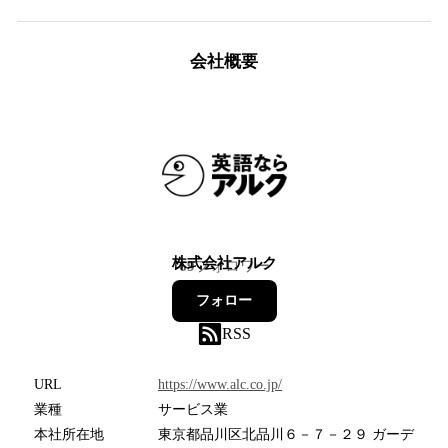
会社概要
株式会社アルク
69
フォロワー
フォロー
RSS
URL
https://www.alc.co.jp/
業種
サービス業
本社所在地
東京都品川区北品川６－７－２９ ガーデ