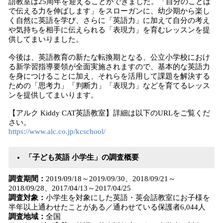
語教室は25周年を迎えることができました。「自分のことば
で伝える力を伸ばします」をスローガンに、幼少期から楽し
く自然に英語を学び、さらに「英語力」に加えて自分の考え
や気持ちを相手に伝えられる「表現力」を育むレッスンを提
供してまいりました。
今後は、英語教育の新たな転換期となる、公立小学校におけ
る新学習指導要領が全面実施されますので、基本的な英語力
を身につけることに加え、それらを活用して課題を解決する
ための「思考力」「判断力」「表現力」などを育てるレッス
ンを提供してまいります。
【アルク Kiddy CAT英語教室】詳細は以下のURLをご覧くだ
さい。
https://www.alc.co.jp/kcschool/
「子ども英語 小学生」の調査概要
調査期間：
2019/09/18～2019/09/30、2018/09/21～
2018/09/28、2017/04/13～2017/04/25
調査対象：
小学生を対象にした英語・英会話教室にお子様を
半年以上通わせたことがある／通わせている保護者6,044人
調査地域：
全国