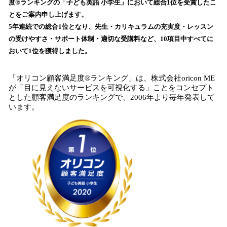
度®ランキングの「子ども英語 小学生」において総合1位を受賞したこ
読
とをご案内申し上げます。
み
5年連続での総合1位となり、先生・カリキュラムの充実度・レッスン
込
の受けやすさ・サポート体制・適切な受講料など、10項目中すべてに
み
おいて1位を獲得しました。
中
で
す
「オリコン顧客満足度®ランキング」は、株式会社oricon ME
が「目に見えないサービスを可視化する」ことをコンセプト
とした顧客満足度のランキングで、2006年より毎年発表して
います。