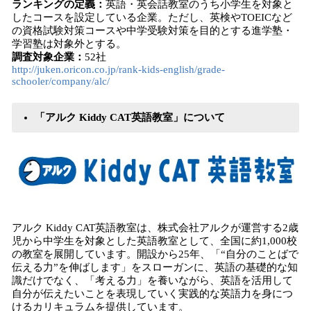
ランキングの定義：
英語・英会話教室のうち小学生を対象と
したコースを設定している企業。ただし、英検やTOEICなど
の資格試験対策コースや中学受験対策を目的とする進学塾・
学習塾は対象外とする。
調査対象企業：
52社
http://juken.oricon.co.jp/rank-kids-english/grade-
schooler/company/alc/
「アルク Kiddy CAT英語教室」について
アルク Kiddy CAT英語教室は、株式会社アルクが運営する2歳
児から中学生を対象とした英語教室として、全国に約1,000校
の教室を展開しています。開設から25年、「“自分のことばで
伝える力”を伸ばします」をスローガンに、英語の基礎的な知
識だけでなく、「考える力」を養いながら、英語を活用して
自分が伝えたいことを表現していく実践的な英語力を身につ
けるカリキュラムを提供しています。