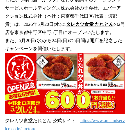
数
サービスホールディングス株式会社の⼦会社、エバーア
を
クション株式会社（本社：東京都千代⽥区/代表：渡部
読
み
貴）は、2026年5⽉20⽇(水)に
タレカツ食堂 たれとん
の2号
込
店を東京都中野区中野5丁目にオープンいたします。
み
また、5月20日(水)から24日(日)の5日間は開店を記念した
中
で
キャンペーンを開催いたします。
す
タレカツ食堂たれとん 公式サイト：
https://www.arclandserv
ice.co.jp/tareton/