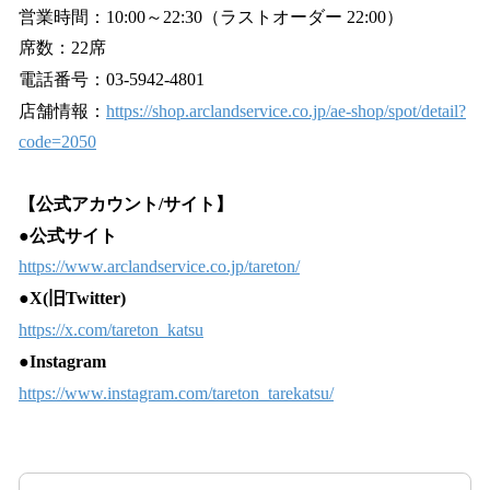
営業時間：10:00～22:30（ラストオーダー 22:00）
席数：22席
電話番号：03-5942-4801
店舗情報：
https://shop.arclandservice.co.jp/ae-shop/spot/detail?
code=2050
【公式アカウント/サイト】
●公式サイト
https://www.arclandservice.co.jp/tareton/
●X(旧Twitter)
https://x.com/tareton_katsu
●Instagram
https://www.instagram.com/tareton_tarekatsu/