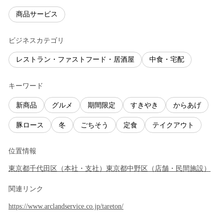
商品サービス
ビジネスカテゴリ
レストラン・ファストフード・居酒屋
中食・宅配
キーワード
新商品
グルメ
期間限定
すきやき
からあげ
豚ロース
冬
ごちそう
定食
テイクアウト
位置情報
東京都
千代田区
（
本社・支社
）
東京都
中野区
（
店舗・民間施設
）
関連リンク
https://www.arclandservice.co.jp/tareton/