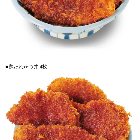
■鶏たれかつ丼 4枚