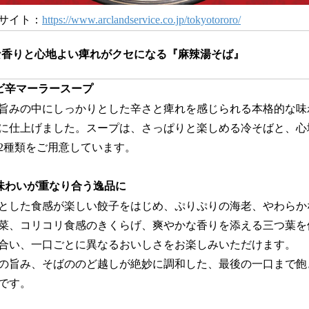
サイト：
https://www.arclandservice.co.jp/tokyotororo/
な香りと心地よい痺れがクセになる『麻辣湯そば』
ビ辛マーラースープ
旨みの中にしっかりとした辛さと痺れを感じられる本格的な味
に仕上げました。スープは、さっぱりと楽しめる冷そばと、心
2種類をご用意しています。
味わいが重なり合う逸品に
とした食感が楽しい餃子をはじめ、ぷりぷりの海老、やわらか
菜、コリコリ食感のきくらげ、爽やかな香りを添える三つ葉を
合い、一口ごとに異なるおいしさをお楽しみいただけます。
の旨み、そばののど越しが絶妙に調和した、最後の一口まで飽
です。