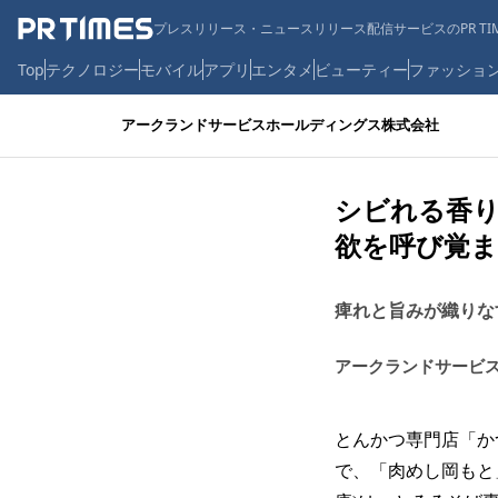
プレスリリース・ニュースリリース配信サービスのPR TIM
Top
テクノロジー
モバイル
アプリ
エンタメ
ビューティー
ファッショ
アークランドサービスホールディングス株式会社
シビれる香り
欲を呼び覚
痺れと旨みが織りなす
アークランドサービ
とんかつ専⾨店「か
で、「肉めし岡もと