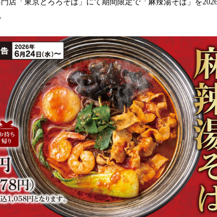
門店「東京とろろそば」にて期間限定で「麻辣湯そば」を2026年
読
。
み
込
み
中
で
す