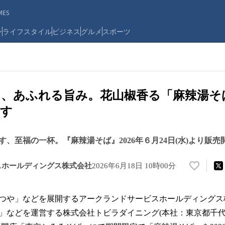
ES
ン
ライフスタイル
ビジネス
グルメ
スポーツ
、あふれる旨み。花山椒香る「麻辣湯そ
ます
、至福の一杯。『麻辣湯そば』2026年６月24日(水)より販売
スホールディングス株式会社
2026年6月18日 10時00分
い
い
ね
つや」などを展開するアークランドサービスホールディングス
！
数
」などを運営する株式会社トビラダイニング(本社：東京都千代
を