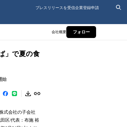
プレスリリースを受信
企業登録申請
会社概要
フォロー
ば」で夏の食
開始
株式会社の⼦会社
田区/代表：布施 裕