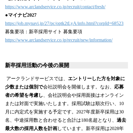
https://www.arclandservice.co.jp/recruit/contact/fresh/
●マイナビ2027
https://job.mynavi.jp/27/pc/optk2tLyA/info.html?corpId=68523
募集要項：新卒採用サイト 募集要項
https://www.arclandservice.co.jp/recruit/new/information/
新卒採用活動の今後の展開
アークランドサービスでは、
エントリーした方を対象に
少数または個別で
会社説明会を開催します。なお、
応募
者の希望を考慮し
、会社説明会や採用面接はオンライン
または対面で実施いたします。採用試験は順次行い、10
月に内定式を実施する予定です。2027年度新卒採用は30
名、中途採用数と合わせると合計は180名超となり、
過去
最大数の採用人数を計画
しています。新卒採用は2028年