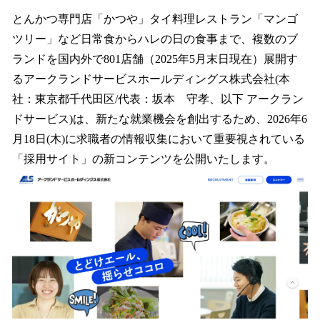
ね
！
とんかつ専門店「かつや」タイ料理レストラン「マンゴ
数
ツリー」など日常食からハレの日の食事まで、複数のブ
を
ランドを国内外で801店舗（2025年5月末日現在）展開す
読
み
るアークランドサービスホールディングス株式会社(本
込
社：東京都千代田区/代表：坂本 守孝、以下 アークラン
み
ドサービス)は、新たな就業機会を創出するため、2026年6
中
で
月18日(木)に求職者の情報収集において重要視されている
す
「採用サイト」の新コンテンツを公開いたします。