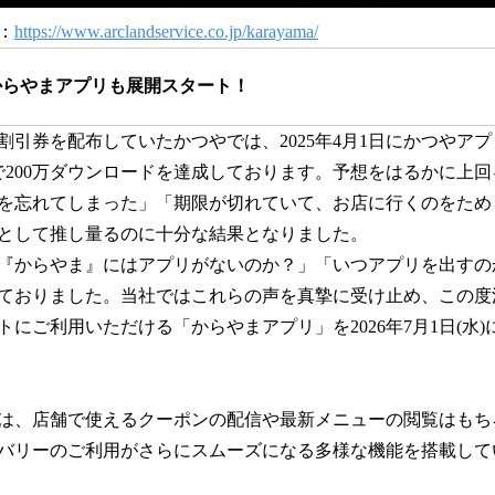
：
https://www.arclandservice.co.jp/karayama/
からやまアプリも展開スタート！
割引券を配布していたかつやでは、2025年4月1日にかつやア
時点で200万ダウンロードを達成しております。予想をはるかに上
を忘れてしまった」「期限が切れていて、お店に行くのをため
として推し量るのに十分な結果となりました。
『からやま』にはアプリがないのか？」「いつアプリを出すの
ておりました。当社ではこれらの声を真摯に受け止め、この度
にご利用いただける「からやまアプリ」を2026年7月1日(水
は、店舗で使えるクーポンの配信や最新メニューの閲覧はもち
バリーのご利用がさらにスムーズになる多様な機能を搭載して