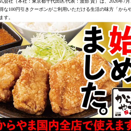
数
会社（本社：東京都千代⽥区/代表：渡部 貴）は、2026年7月
を
得な100円引きクーポンがご利用いただける生活の味方「から
読
ます。
み
込
み
中
で
す