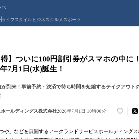
ES
ン
ライフスタイル
ビジネス
グルメ
スポーツ
得】ついに100円割引券がスマホの中に
6年7月1日(水)誕生！
波が到来！事前予約・決済で待ち時間を短縮するテイクアウト
に
スホールディングス株式会社
2026年7月1日 10時00分
い
い
ね
つや」などを展開するアークランドサービスホールディングス
！