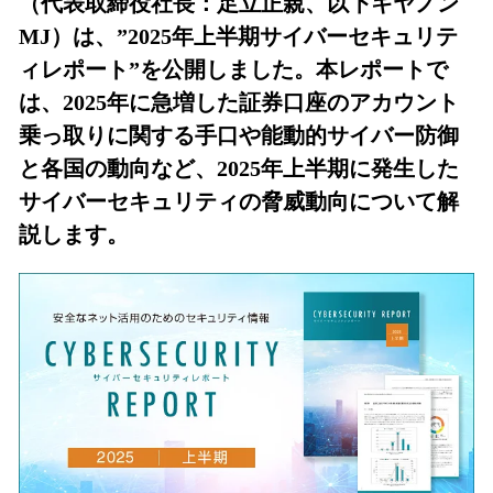
（代表取締役社長：足立正親、以下キヤノン
を
MJ）は、”2025年上半期サイバーセキュリテ
読
み
ィレポート”を公開しました。本レポートで
込
は、2025年に急増した証券口座のアカウント
み
中
乗っ取りに関する手口や能動的サイバー防御
で
と各国の動向など、2025年上半期に発生した
す
サイバーセキュリティの脅威動向について解
説します。