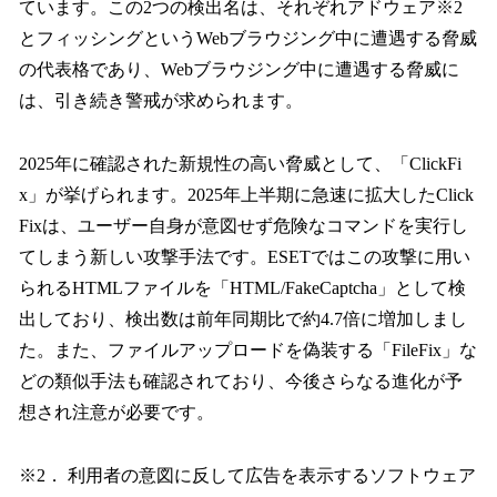
ています。この2つの検出名は、それぞれアドウェア※2
とフィッシングというWebブラウジング中に遭遇する脅威
の代表格であり、Webブラウジング中に遭遇する脅威に
は、引き続き警戒が求められます。
2025年に確認された新規性の高い脅威として、「ClickFi
x」が挙げられます。2025年上半期に急速に拡大したClick
Fixは、ユーザー自身が意図せず危険なコマンドを実行し
てしまう新しい攻撃手法です。ESETではこの攻撃に用い
られるHTMLファイルを「HTML/FakeCaptcha」として検
出しており、検出数は前年同期比で約4.7倍に増加しまし
た。また、ファイルアップロードを偽装する「FileFix」な
どの類似手法も確認されており、今後さらなる進化が予
想され注意が必要です。
※2． 利用者の意図に反して広告を表示するソフトウェア