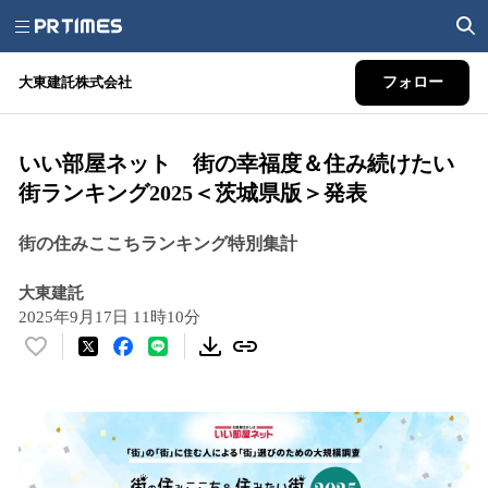
大東建託株式会社
フォロー
いい部屋ネット 街の幸福度＆住み続けたい
街ランキング2025＜茨城県版＞発表
街の住みここちランキング特別集計
大東建託
2025年9月17日 11時10分
い
い
ね
！
数
を