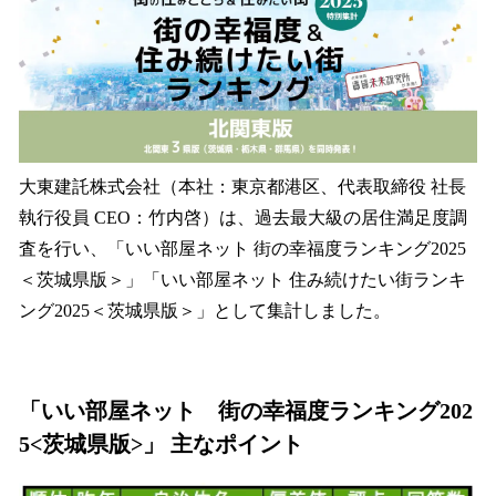
読
み
込
み
中
で
す
大東建託株式会社（本社：東京都港区、代表取締役 社長
執行役員 CEO：竹内啓）は、過去最大級の居住満足度調
査を行い、「いい部屋ネット 街の幸福度ランキング2025
＜茨城県版＞」「いい部屋ネット 住み続けたい街ランキ
ング2025＜茨城県版＞」として集計しました。
「いい部屋ネット 街の幸福度ランキング202
5<茨城県版>」 主なポイント