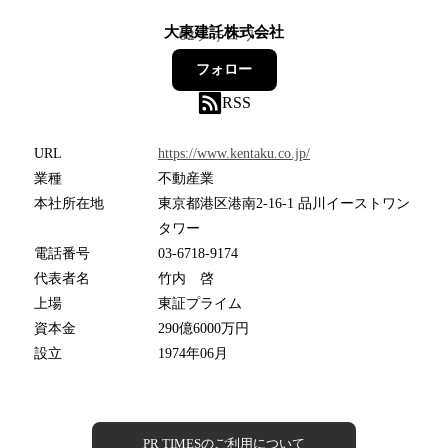
大東建託株式会社
62
フォロワー
フォロー
RSS
URL
https://www.kentaku.co.jp/
業種
不動産業
本社所在地
東京都港区港南2-16-1 品川イーストワン
タワー
電話番号
03-6718-9174
代表者名
竹内 啓
上場
東証プライム
資本金
290億6000万円
設立
1974年06月
PR TIMESのご利用について