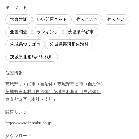
キーワード
大東建託
いい部屋ネット
住みここち
住みたい
全国調査
ランキング
茨城県守谷市
茨城県つくば市
茨城県那珂郡東海村
茨城県北相馬郡利根町
位置情報
茨城県
つくば市
（
自治体
）
茨城県
守谷市
（
自治体
）
茨城県
東海村
（
自治体
）
茨城県
利根町
（
自治体
）
東京都
港区
（
本社・支社
）
関連リンク
https://www.kentaku.co.jp/
ダウンロード