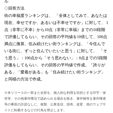
ル
◇回答方法
街の幸福度ランキングは、 「全体としてみて、あなたは
現在、幸せですか、あるいは不幸せですか」に対して、 1
点（非常に不幸）から10点（非常に幸福）までの10段階
で評価してもらい、その回答の平均値を10倍して、100点
満点に換算。住み続けたい街ランキングは、「今住んで
いる街に、ずっと住んでいたいと思う」に対して、 「そ
う思う」：100点から「そう思わない」：0点までの5段階
評価をしてもらい、その回答の平均値で作成。「誇りが
ある」「愛着がある」も「住み続けたい街ランキング」
と同様の方法で作成。
※本リリースの一部また全部を、個人的な利用を目的とする印字・保
存等、その他著作権法で認められる場合を除き、著作物等を著作権者
等の事前の許諾なしに、複製、公衆送信、頒布、改変、他のウェブサ
イトに転載するなどの行為を禁止します。