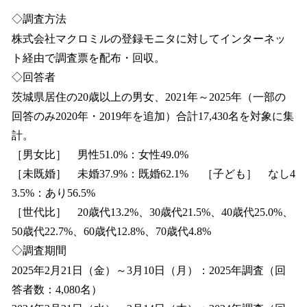
◇調査方法
株式会社マクロミルの登録モニタに対してインターネッ
ト経由で調査票を配布・回収。
◇回答者
茨城県居住の20歳以上の男女、2021年～2025年（一部の
回答のみ2020年・2019年を追加）合計17,430名を対象に集
計。
［男女比］ 男性51.0%：女性49.0%
［未既婚］ 未婚37.9%：既婚62.1% ［子ども］ なし4
3.5%：あり56.5%
［世代比］ 20歳代13.2%、30歳代21.5%、40歳代25.0%、
50歳代22.7%、60歳代12.8%、70歳代4.8%
◇調査期間
2025年2月21日（金）～3月10日（月）：2025年調査（回
答者数：4,080名）