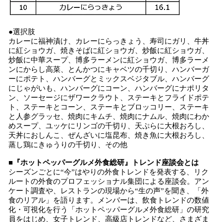
●選択肢
カレーに福神漬け、カレーにらっきょう、寿司にガリ、牛丼
に紅ショウガ、焼きそばに紅ショウガ、炒飯に紅ショウガ、
炒飯に中華スープ、博多ラーメンに紅ショウガ、博多ラーメ
ンにからし高菜、とんかつにキャベツの千切り、ハンバーガ
ーにポテト、ハンバーグとミックスベジタブル、ハンバーグ
にじゃがいも、ハンバーグにコーン、ハンバーグにナポリタ
ン、ソーセージにザワークラウト、ステーキとフライドポテ
ト、ステーキとコーン、ステーキとブロッコリー、ステーキ
と人参グラッセ、焼肉にキムチ、焼肉にナムル、焼肉にわか
めスープ、ユッケにリンゴの千切り、天ぷらに大根おろし、
天丼におしんこ、ぜんざいに塩昆布、焼き魚に大根おろし、
蒸し鶏にきゅうりの千切り、その他
■『ホットペッパーグルメ外食総研』トレンド座談会とは
シーズンごとに“今”はやりの外食トレンドを発表する、リク
ルートの外食のプロフェッショナル集団による座談会。アン
ケート調査や、レストランの現場から“生の声”を聞き、「外
食のリアル」を語ります。メンバーは、飲食トレンドの数値
化・可視化を行う「ホットペッパーグルメ外食総研」の研究
員をはじめ、女子トレンド、高級店トレンドなど、さまざま