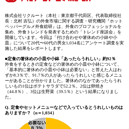
数
を
読
株式会社リクルート（本社：東京都千代田区、代表取締役社
み
長：北村 吉弘）の外食市場に関する調査・研究機関『ホット
込
ペッパーグルメ外食総研』は、外食のプロフェッショナルを
み
集め、外食トレンドを発表するための「トレンド座談会」を
中
開催しています。今回は「付け合わせや箸休めの小鉢や小
で
皿」について20代〜60代の男女1,034名にアンケート調査を実
す
施した結果をレポートします。
■定食の箸休めの小皿や小鉢「あったらうれしい」約92％
外食をするときの定食などの箸休めの小皿や小鉢について、
「基本的に箸休めの小皿や小鉢は必要ない」と答えた人はわ
ずか8.3％で、91.7％の人があったらうれしいと感じるメニュ
ーがあることが分かりました。箸休めのなかであったらうれ
しいもの1位はポテトサラダで52.2％。2位は卵焼き
（44.8％）、3位は生野菜（39.5％）という結果になりまし
た。
Q. 定食やセットメニューなどで入っているとうれしいものは
ありますか？（n＝1,034）