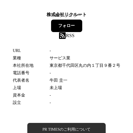
株式会社リクルート
396
フォロワー
フォロー
RSS
URL
-
業種
サービス業
本社所在地
東京都千代田区丸の内１丁目９番２号
電話番号
-
代表者名
牛田 圭一
上場
未上場
資本金
-
設立
-
PR TIMESのご利用について