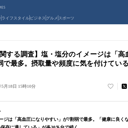
ES
ン
ライフスタイル
ビジネス
グルメ
スポーツ
関する調査】塩・塩分のイメージは「高
弱で最多。摂取量や頻度に気を付けている
年5月18日 15時10分
い
い
ね
！
＞
数
を
ージは「高血圧になりやすい」が7割弱で最多。「健康に良く
読
保存に適している」が各30％台で続く