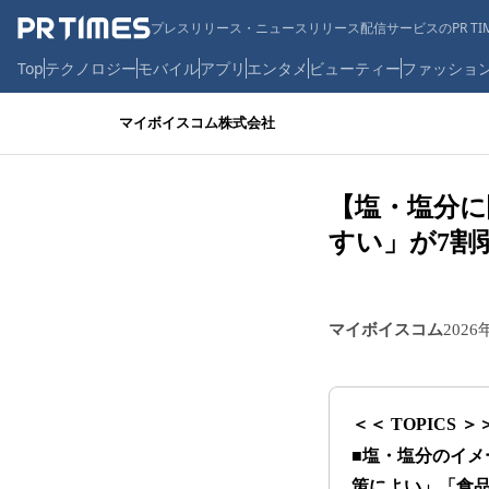
プレスリリース・ニュースリリース配信サービスのPR TIM
Top
テクノロジー
モバイル
アプリ
エンタメ
ビューティー
ファッショ
マイボイスコム株式会社
【塩・塩分に
すい」が7割
マイボイスコム
2026
＜＜ TOPICS ＞
■
塩・塩分のイメ
策によい」「食品