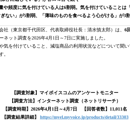
み
量や頻度に気を付けている人は6割弱。気を付けていることは
込
み
ぎない」が5割弱、「薄味のものを食べるよう心がける」が3
中
で
会社（東京都千代田区、代表取締役社長：清水慎太郎）は、
6
す
ネット調査を2026年4月1日～7日に実施しました。
や気を付けていること、減塩商品の利用状況などについて聞い
す。
【調査対象】マイボイスコムのアンケートモニター
【調査方法】インターネット調査（ネットリサーチ）
【調査時期】2026年4月1日～4月7日 【回答者数】11,011名
【調査結果詳細】
https://myel.myvoice.jp/products/detail/33303