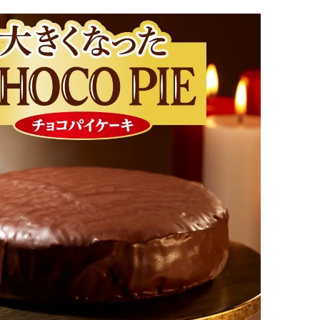
込
み
中
で
す