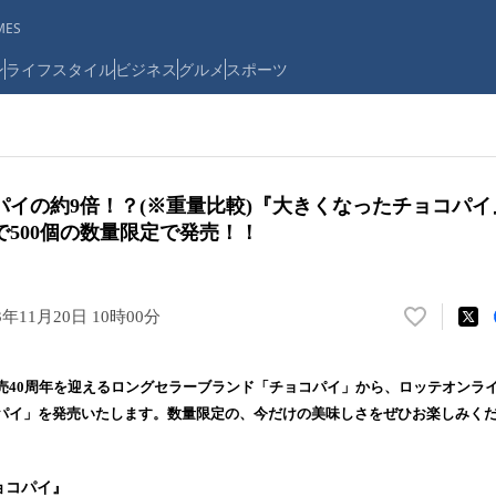
ES
ン
ライフスタイル
ビジネス
グルメ
スポーツ
パイの約9倍！？(※重量比較)『大きくなったチョコパ
500個の数量限定で発売！！
3年11月20日 10時00分
い
い
ね
売40周年を迎えるロングセラーブランド「チョコパイ」から、ロッテオンラ
！
パイ」を発売いたします。数量限定の、今だけの美味しさをぜひお楽しみく
数
を
読
ョコパイ』
み