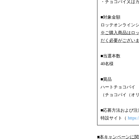
・チョコパイ又は
■対象金額
ロッテオンラインシ
※ご購入商品はロ
だく必要がござい
■当選本数
40名様
■賞品
ハートチョコパイ
（チョコパイ（オリ
■応募方法および注
特設サイト（
https:
■本キャンペーンに