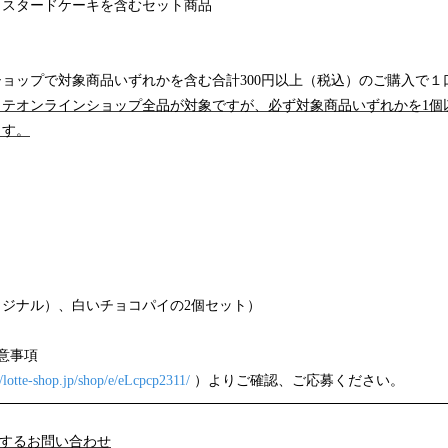
カスタードケーキを含むセット商品
ョップで対象商品いずれかを含む合計300円以上（税込）のご購入で１
ッテオンラインショップ全品が対象ですが、必ず対象商品いずれかを1個
ます。
ジナル）、白いチョコパイの2個セット）
意事項
//lotte-shop.jp/shop/e/eLcpcp2311/
）よりご確認、ご応募ください。
関するお問い合わせ