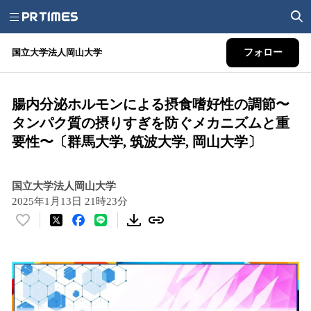
国立大学法人岡山大学
フォロー
腸内分泌ホルモンによる摂食嗜好性の調節〜
タンパク質の摂りすぎを防ぐメカニズムと重
要性〜〔群馬大学, 筑波大学, 岡山大学〕
国立大学法人岡山大学
2025年1月13日 21時23分
い
い
ね
！
数
を