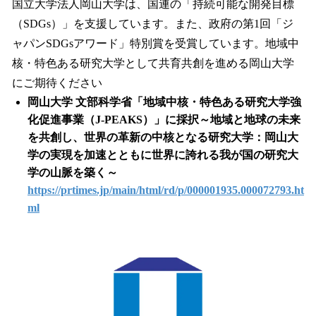
国立大学法人岡山大学は、国連の「持続可能な開発目標
（SDGs）」を支援しています。また、政府の第1回「ジ
ャパンSDGsアワード」特別賞を受賞しています。地域中
核・特色ある研究大学として共育共創を進める岡山大学
にご期待ください
岡山大学 文部科学省「地域中核・特色ある研究大学強
化促進事業（J-PEAKS）」に採択～地域と地球の未来
を共創し、世界の革新の中核となる研究大学：岡山大
学の実現を加速とともに世界に誇れる我が国の研究大
学の山脈を築く～
https://prtimes.jp/main/html/rd/p/000001935.000072793.ht
ml