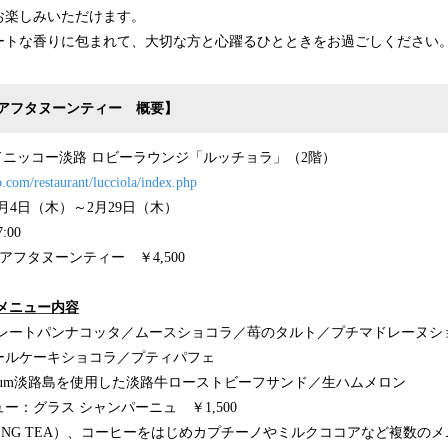
お楽しみいただけます。
ートな香りに包まれて、大切な方と心躍るひとときをお過ごしください
アフタヌーンティー 概要】
ドニッコー淡路 ロビーラウンジ「ルッチョラ」（2階）
o.com/restaurant/lucciola/index.php
1月4日（木）～2月29日（木）
:00
アフタヌーンティー ￥4,500
メニュー内容
コレートパンナコッタ／ムースショコラ／苺のタルト／プチマドレーヌシ
ールケーキショコラ／プティパフェ
mium淡路島を使用した淡路牛ローストビーフサンド／生ハムメロン
ー：グラス シャンパーニュ ￥1,500
ING TEA）、コーヒーをはじめカプチーノやミルクココアなど複数の