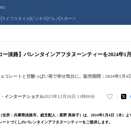
ES
ン
ライフスタイル
ビジネス
グルメ
スポーツ
ー淡路】バレンタインアフタヌーンティーを2024年1
ョコレートと甘酸っぱい苺で幸せ気分に。販売期間：2024年1月4日
・インターナショナル
2023年12月26日 11時00分
い
い
ね
住所：兵庫県淡路市、総支配人：星野 美奈子）は、2024年1月4日（木）
！
レートづくしのバレンタインアフタヌーンティーをご提供します。
数
を