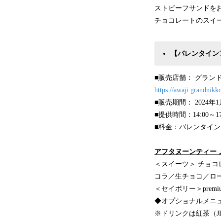
ストビーフサンドを
チョコレートのスイ
【バレンタイン
■販売店舗： グラン
https://awaji.grandnikk
■販売期間： 2024年
■提供時間：14:00～17
■料金：バレンタイン
アフタヌーンティー 
＜スイーツ＞ チョ
コラ／生チョコ／ロ
＜セイボリー＞pre
◆オプショナルメニュ
※ドリンクは紅茶（J