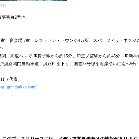
外観
市夢舞台2番地
01室、宴会場 7室、レストラン・ラウンジ4カ所、スパ、フィットネス
か
機関 高速バスで
JR舞子駅から約15分、JR三ノ宮駅から約45分、JR新神
戸淡路鳴門自動車道・淡路ICを下り、国道28号線を海岸沿いに南へ5分
-1111（代表）
awaji.grandnikko.com/