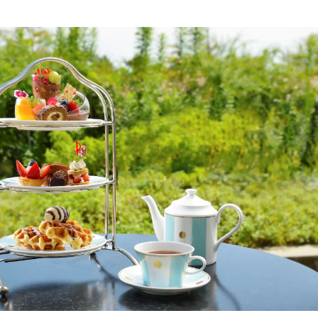
読
み
込
み
中
で
す