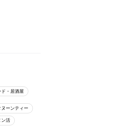
ード・居酒屋
タヌーンティー
ヌン活