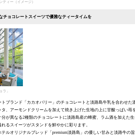
ンティー（イメージ）
なチョコレートスイーツで優雅なティータイムを
ョラ」
ートブランド「カカオバリー」のチョコレートと淡路島牛乳を合わせた
ッタ、アーモンドクリームを加えて焼き上げた生地の上に甘酸っぱい苺
オ分が異なる2種類のチョコレートに淡路島産の蜂蜜、ラム酒を加えた生
溢れるスイーツがスタンドを鮮やかに彩ります。
テルオリジナルブレッド「premium淡路島」の優しい甘みと淡路牛の