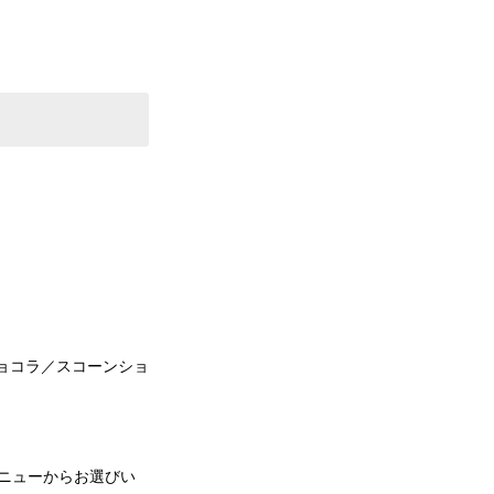
。
ョコラ／スコーンショ
メニューからお選びい