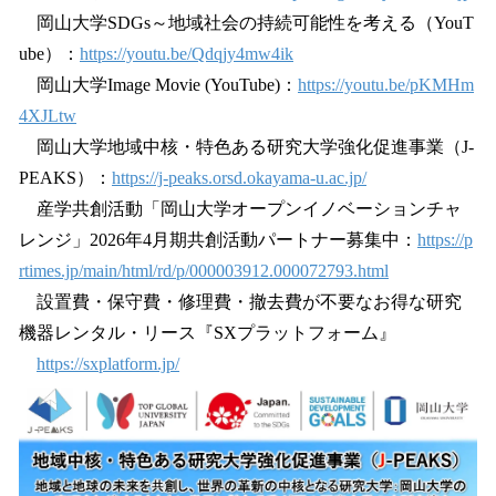
岡山大学SDGs～地域社会の持続可能性を考える（YouT
ube）：
https://youtu.be/Qdqjy4mw4ik
岡山大学Image Movie (YouTube)：
https://youtu.be/pKMHm
4XJLtw
岡山大学地域中核・特色ある研究大学強化促進事業（J-
PEAKS）：
https://j-peaks.orsd.okayama-u.ac.jp/
産学共創活動「岡山大学オープンイノベーションチャ
レンジ」2026年4月期共創活動パートナー募集中：
https://p
rtimes.jp/main/html/rd/p/000003912.000072793.html
設置費・保守費・修理費・撤去費が不要なお得な研究
機器レンタル・リース『SXプラットフォーム』
https://sxplatform.jp/