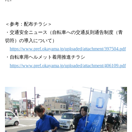
＜参考：配布チラシ＞
・交通安全ニュース（自転車への交通反則通告制度（青
切符）の導入について）
https://www.pref.okayama.jp/uploaded/attachment/397504.pdf
・自転車用ヘルメット着用推進チラシ
https://www.pref.okayama.jp/uploaded/attachment/406109.pdf