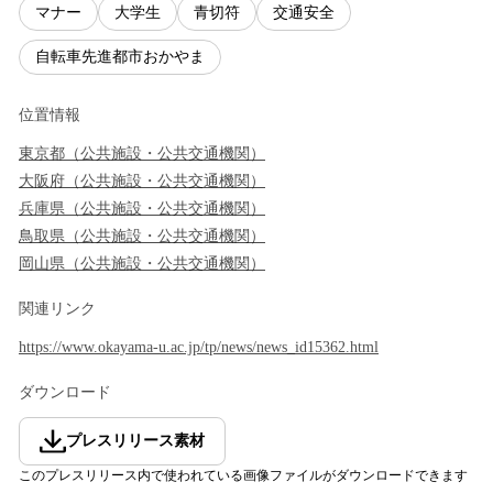
マナー
大学生
青切符
交通安全
自転車先進都市おかやま
位置情報
東京都
（
公共施設・公共交通機関
）
大阪府
（
公共施設・公共交通機関
）
兵庫県
（
公共施設・公共交通機関
）
鳥取県
（
公共施設・公共交通機関
）
岡山県
（
公共施設・公共交通機関
）
関連リンク
https://www.okayama-u.ac.jp/tp/news/news_id15362.html
ダウンロード
プレスリリース素材
このプレスリリース内で使われている画像ファイルがダウンロードできます