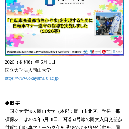
を
読
み
込
み
中
で
す
2026（令和8）年 6月 1日
国立大学法人岡山大学
https://www.okayama-u.ac.jp/
◆概 要
国立大学法人岡山大学（本部：岡山市北区、学長：那
須保友）は2026年5月18日、国道53号線の岡大入口交差点
付近で自転車マナーの遵守を呼びかける啓発活動を、岡