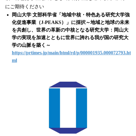
にご期待ください
岡山大学 文部科学省「地域中核・特色ある研究大学強
化促進事業（J-PEAKS）」に採択～地域と地球の未来
を共創し、世界の革新の中核となる研究大学：岡山大
学の実現を加速とともに世界に誇れる我が国の研究大
学の山脈を築く～
https://prtimes.jp/main/html/rd/p/000001935.000072793.ht
ml