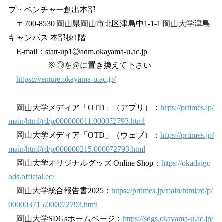
プ・ベンチャー創出本部
〒700-8530 岡山県岡山市北区津島中1-1-1 岡山大学津島
キャンパス 本部棟1階
E-mail：start-up1◎adm.okayama-u.ac.jp
※ ◎を@に置き換えて下さい
https://venture.okayama-u.ac.jp/
岡山大学メディア「OTD」（アプリ）：
https://prtimes.jp/
main/html/rd/p/000000011.000072793.html
岡山大学メディア「OTD」（ウェブ）：
https://prtimes.jp/
main/html/rd/p/000000215.000072793.html
岡山大学オリジナルグッズ Online Shop：
https://okadaigo
ods.official.ec/
岡山大学統合報告書2025：
https://prtimes.jp/main/html/rd/p/
000003715.000072793.html
岡山大学SDGsホームページ：
https://sdgs.okayama-u.ac.jp/