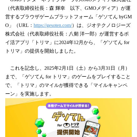
数
（代表取締役社長：森 輝幸 以下、GMOメディア）が運
を
営するブラウザゲームプラットフォーム「ゲソてん byGM
読
み
O」（URL：
https://gesoten.com/
）は、ジオテクノロジーズ
込
株式会社（代表取締役社長：八剱 洋一郎）が運営するポ
み
イ活アプリ「トリマ」に2024年12月から、「ゲソてん for
中
で
トリマ」の提供を開始しました。
す
これを記念し、2025年2月1日（土）から3月31日（月）
まで、「ゲソてん for トリマ」のゲームをプレイすること
で、「トリマ」のマイルが獲得できる「マイルキャンペ
ーン」を実施します。