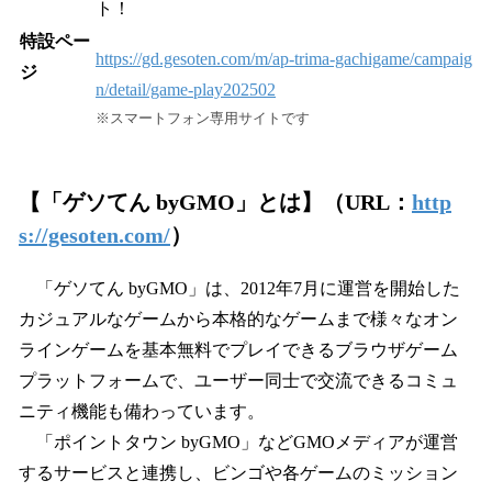
ト！
特設ペー
https://gd.gesoten.com/m/ap-trima-gachigame/campaig
ジ
n/detail/game-play202502
※スマートフォン専用サイトです
【「ゲソてん byGMO」とは】（URL：
http
s://gesoten.com/
）
「ゲソてん byGMO」は、2012年7月に運営を開始した
カジュアルなゲームから本格的なゲームまで様々なオン
ラインゲームを基本無料でプレイできるブラウザゲーム
プラットフォームで、ユーザー同士で交流できるコミュ
ニティ機能も備わっています。
「ポイントタウン byGMO」などGMOメディアが運営
するサービスと連携し、ビンゴや各ゲームのミッション