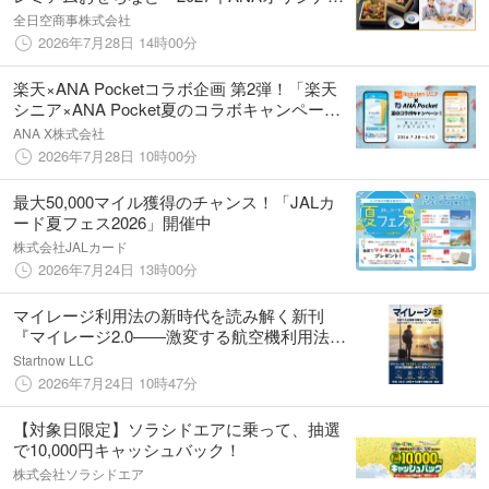
おせち」９種類が登場
全日空商事株式会社
2026年7月28日 14時00分
楽天×ANA Pocketコラボ企画 第2弾！「楽天
シニア×ANA Pocket夏のコラボキャンペー
ン！〜夏も歩いてダブルでおトク！〜」開催
ANA X株式会社
のお知らせ
2026年7月28日 10時00分
最大50,000マイル獲得のチャンス！「JALカ
ード夏フェス2026」開催中
株式会社JALカード
2026年7月24日 13時00分
マイレージ利用法の新時代を読み解く新刊
『マイレージ2.0――激変する航空機利用法と
マイル活用法――』を2026年7月25日に発売
Startnow LLC
2026年7月24日 10時47分
【対象日限定】ソラシドエアに乗って、抽選
で10,000円キャッシュバック！
株式会社ソラシドエア