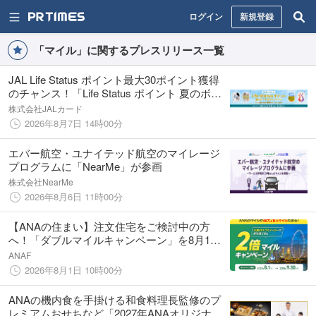
ログイン
新規登録
「マイル」に関するプレスリリース一覧
JAL Life Status ポイント最大30ポイント獲得
のチャンス！「Life Status ポイント 夏のボー
ナスキャンペーン」を開催！
株式会社JALカード
2026年8月7日 14時00分
エバー航空・ユナイテッド航空のマイレージ
プログラムに「NearMe」が参画
株式会社NearMe
2026年8月6日 11時00分
【ANAの住まい】注文住宅をご検討中の方
へ！「ダブルマイルキャンペーン」を8月1日
より開催
ANAF
2026年8月1日 10時00分
ANAの機内食を手掛ける和食料理長監修のプ
レミアムおせちなど「2027年ANAオリジナル