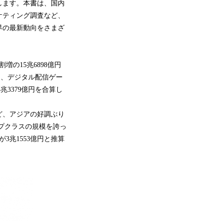
します。本書は、国内
ケティング調査など、
界の最新動向をさまざ
増の15兆6898億円
と、デジタル配信ゲー
3379億円を合算し
ど、アジアの好調ぶり
プクラスの規模を誇っ
が3兆1553億円と推算