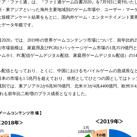
ア「ファミ通」は、『ファミ通ゲーム白書2020』を7月9日に発刊いた
み
州・東アジアといった海外主要地域別のゲーム市場や、ユーザー・マー
込
大規模アンケート結果をもとに、国内外ゲーム・エンターテイメント業
み
中
たデータ年鑑です。
で
す
020』では、2019年の世界ゲームコンテンツ市場について、前年比約2割
市場規模は、家庭用及びPC向けパッケージゲーム市場の1兆3519億円
ム※1、PC配信ゲームデジタル配信、家庭用ゲームデジタル配信）の14兆
ル配信となっており、とくに、中国におけるモバイルゲームの急成長な
日本の市場も1.5兆円を超えており、依然としてひとつの国としてはトッ
では、東アジア※2が6兆9078億円、北米※3が4兆4400億円、欧州※4
ずれも前年比二桁増のプラス成長となりました。