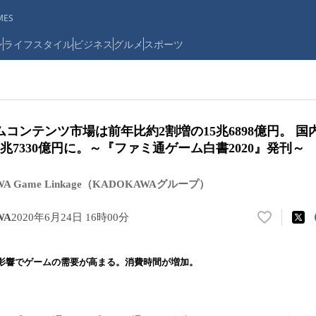
ES
ン
ライフスタイル
ビジネス
グルメ
スポーツ
ームコンテンツ市場は前年比約2割増の15兆6898億円。 国
兆7330億円に。～『ファミ通ゲーム白書2020』発刊～
 Game Linkage（KADOKAWAグループ）
WA
2020年6月24日 16時00分
い
い
ね
影響でゲームの需要が高まる。消費時間が増加。
！
数
を
読