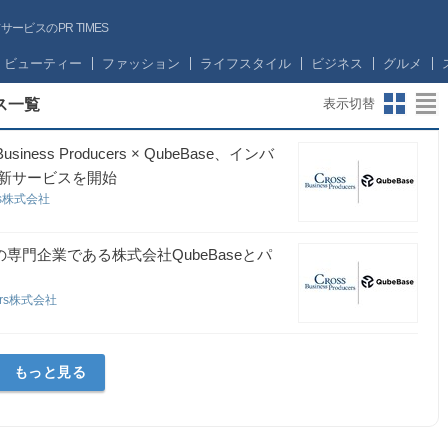
ビスのPR TIMES
ビューティー
ファッション
ライフスタイル
ビジネス
グルメ
ス一覧
表示切替
ss Producers × QubeBase、インバ
新サービスを開始
cers株式会社
ジェントの専門企業である株式会社QubeBaseとパ
ucers株式会社
もっと見る