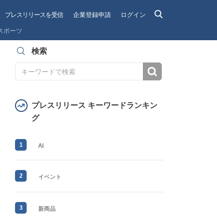
プレスリリースを受信
企業登録申請
ログイン
スポーツ
検索
検索
プレスリリース キーワードランキン
グ
1
AI
2
イベント
3
新商品