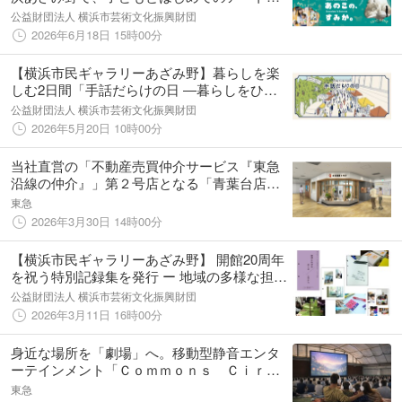
験をしよう！
公益財団法人 横浜市芸術文化振興財団
2026年6月18日 15時00分
【横浜市民ギャラリーあざみ野】暮らしを楽
しむ2日間「手話だらけの日 ―暮らしをひら
くマルシェ―」開催
公益財団法人 横浜市芸術文化振興財団
2026年5月20日 10時00分
当社直営の「不動産売買仲介サービス『東急
沿線の仲介』」第２号店となる「青葉台店」
を青葉台東急スクエアに５月８日（金）オー
東急
プン！
2026年3月30日 14時00分
【横浜市民ギャラリーあざみ野】 開館20周年
を祝う特別記録集を発行 ー 地域の多様な担い
手とともに創造した内容をお届けします
公益財団法人 横浜市芸術文化振興財団
2026年3月11日 16時00分
身近な場所を「劇場」へ。移動型静音エンタ
ーテインメント「Ｃｏｍｍｏｎｓ Ｃｉｒｃ
ｕｓ（コモンズ・サーカス）」の実証実験を
東急