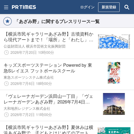
ログイン
新規登録
「あざみ野」に関するプレスリリース一覧
【横浜市民ギャラリーあざみ野】古墳資料か
ら現代アートまで！「場所」と「わたし」の
関係を多様な表現で探る「あざみ野コンテン
公益財団法人 横浜市芸術文化振興財団
ポラリーvol.17」
2026年7月20日 10時00分
キッズスポーツステーション Powered by 東
急Sレイエス フットボールスクール
東急スポーツシステム株式会社
2026年7月6日 18時00分
「ヴェレーナガーデン浜田山一丁目」「ヴェ
レーナガーデンあざみ野」2026年7月4日
（土）より一挙2物件同時にモデルハウスオー
大和地所レジデンス株式会社
プン
2026年7月2日 11時00分
【横浜市民ギャラリーあざみ野】夏休みは横
浜あざみ野で、子どもとはじめてのアート体