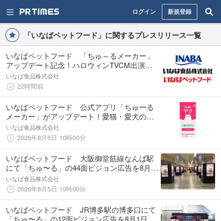
ログイン
新規登録
「いなばペットフード」に関するプレスリリース一覧
いなばペットフード 「ちゅ～るメーカー」
アップデート記念！ハロウィンTVCM出演の
わんちゃん、猫ちゃん動画を大募集
いなば食品株式会社
22時間前
いなばペットフード 公式アプリ「ちゅーる
メーカー」がアップデート！愛猫・愛犬のCM
風動画がさらに作りやすくリューアル
いなば食品株式会社
2026年8月6日 10時00分
いなばペットフード 大阪御堂筋線なんば駅
にて「ちゅ〜る」の44面ビジョン広告を8月1
日より放映開始！
いなば食品株式会社
2026年8月5日 10時00分
いなばペットフード JR博多駅の博多口にて
「ちゅ〜る」の12面ビジョン広告を8月1日よ