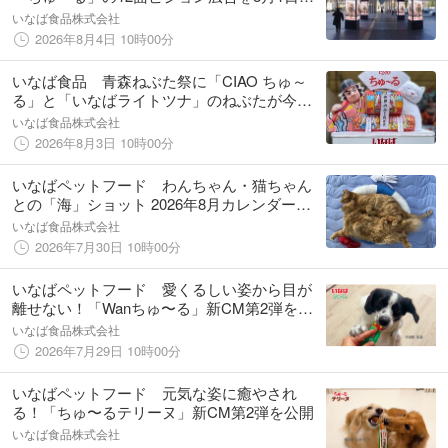
り放映開始！
いなば食品株式会社
2026年8月4日 10時00分
いなば食品 青森ねぶた祭に「CIAO ちゅ～
る」と「いなばライトツナ」のねぶたが今年
も登場！
いなば食品株式会社
2026年8月3日 10時00分
いなばペットフード わんちゃん・猫ちゃん
との「海」ショット 2026年8月カレンダー画
像を公開中！
いなば食品株式会社
2026年7月30日 10時00分
いなばペットフード 愛くるしい姿から目が
離せない！「Wanちゅ〜る」新CM第2弾を公
開
いなば食品株式会社
2026年7月29日 10時00分
いなばペットフード 元気な姿に癒やされ
る！「ちゅ〜るテリーヌ」新CM第2弾を公開
いなば食品株式会社