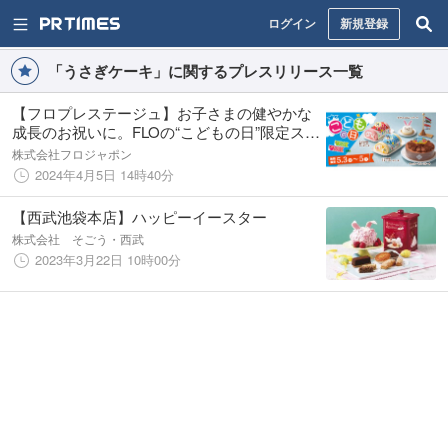
ログイン
新規登録
「うさぎケーキ」に関するプレスリリース一覧
【フロプレステージュ】お子さまの健やかな
成長のお祝いに。FLOの“こどもの日”限定スイ
ーツ
株式会社フロジャポン
2024年4月5日 14時40分
【西武池袋本店】ハッピーイースター
株式会社 そごう・西武
2023年3月22日 10時00分