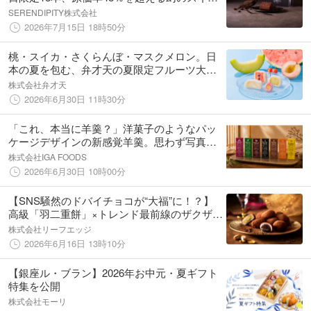
ツ「THE chocola」。“常識を覆す食感”のため
SERENDIPITY株式会社
にすべてを1人で手作りし続ける、ある職人の
2026年7月15日 18時50分
覚悟。
桃・スイカ・さくらんぼ・マスクメロン。日
本の夏を包む、弁才天の夏限定フルーツ大福
セット発売
株式会社弁才天
2026年6月30日 11時30分
「これ、本当に羊羹？」洋菓子のようなパッ
ケージデザインの新感覚羊羹。思わず写真を
撮りたくなる“一口フレーバー羊羹”全7種
株式会社IGA FOODS
2026年6月30日 10時00分
【SNS騒然のドバイチョコが“大福”に！？】
高級「羽二重餅」×トレンド最前線のザクザク
食感。新感覚の和洋折衷スイーツ『モチリッ
株式会社リーフエッジ
シュ（Mochiriche）』が健康茶通販「ふくち
2026年6月16日 13時10分
ゃ」から新発売！
【銀座ル・ブラン】2026年お中元・夏ギフト
特集を公開
株式会社モーリ