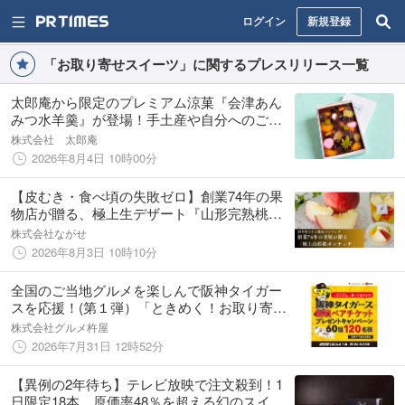
ログイン
新規登録
「お取り寄せスイーツ」に関するプレスリリース一覧
太郎庵から限定のプレミアム涼菓『会津あん
みつ水羊羹』が登場！手土産や自分へのご褒
美にぴったりな箱詰めスイーツを発売
株式会社 太郎庵
2026年8月4日 10時00分
【皮むき・食べ頃の失敗ゼロ】創業74年の果
物店が贈る、極上生デザート『山形完熟桃の
フルーツポンチッチ』2026年8月3日Makuake
株式会社ながせ
限定発売
2026年8月3日 10時10分
全国のご当地グルメを楽しんで阪神タイガー
スを応援！(第１弾）「ときめく！お取り寄
せ」×阪神タイガース 観戦ペアチケットプレ
株式会社グルメ杵屋
ゼントキャンペーン開催
2026年7月31日 12時52分
【異例の2年待ち】テレビ放映で注文殺到！1
日限定18本、原価率48％を超える幻のスイー