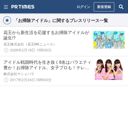
ログイン
新規登録
「お掃除アイドル」に関するプレスリリース一覧
花王から新生活を応援するお掃除アイドルが
誕生!?
花王株式会社（花王MKニュース）
2026年2月18日 15時00分
アイドル戦国時代を生き抜く8名はバラエティ
豊か！お掃除アイドル、女子プロも！テレビ
番組「真夜中のおバカ騒ぎ！」出演を賭けて
株式会社マシェバラ
バトル！「真夜中のおバカ騒ぎ！マヨバガー
2017年2月24日 09時00分
ルバトル＠マシェバラ」