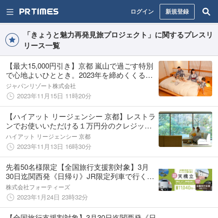
ログイン
新規登録
「きょうと魅力再発見旅プロジェクト」に関するプレスリ
リース一覧
【最大15,000円引き】京都 嵐山で過ごす特別
で心地よいひととき。2023年を締めくくるあ
たたかな思い出作りをご家族で◎話題の朝食
ジャパンリゾート株式会社
付スイートルームに宿泊できる贅沢プラン受
2023年11月15日 11時20分
付開始｜宿泊は12/27まで
【ハイアット リージェンシー 京都】レストラ
ンでお使いいただける１万円分のクレジット
付連泊プラン「Winter Escape（ウインターエ
ハイアット リージェンシー 京都
スケープ）」で、あなたらしいウェルネスな
2023年11月13日 16時30分
旅時間を
先着50名様限定【全国旅行支援割対象】3月
30日迄関西発《日帰り》JR限定列車で行く！
日帰りプラン天橋立 オーベルジュでフレンチ
株式会社フォーティーズ
ランチ付【２名様からご利用OK】増枠いたし
2023年1月24日 23時32分
ました。
【全国旅行支援割対象】3月30日迄関西発《日