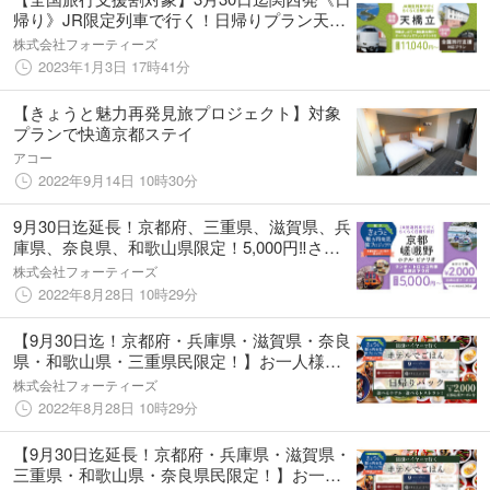
帰り》JR限定列車で行く！日帰りプラン天橋
立 オーベルジュでフレンチランチ付【２名様
株式会社フォーティーズ
からご利用OK】
2023年1月3日 17時41分
【きょうと魅力再発見旅プロジェクト】対象
プランで快適京都ステイ
アコー
2022年9月14日 10時30分
9月30日迄延長！京都府、三重県、滋賀県、兵
庫県、奈良県、和歌山県限定！5,000円‼️さら
に2,000円クーポン付往復JRで行く京都嵯峨
株式会社フォーティーズ
野のホテルでランチ+トロッコ列車！ 保津川
2022年8月28日 10時29分
舟下り付お得なパック
【9月30日迄！京都府・兵庫県・滋賀県・奈良
県・和歌山県・三重県民限定！】お一人様
2,000円づつクーポン付4,200円で厳選したオ
株式会社フォーティーズ
ススメのお店で京料理や懐石料理+往復ハイヤ
2022年8月28日 10時29分
ーパック
【9月30日迄延長！京都府・兵庫県・滋賀県・
三重県・和歌山県・奈良県民限定！】お一人