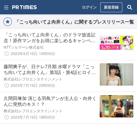
ログイン
新規登録
「こっち向いてよ向井くん」に関するプレスリリース一覧
「こっち向いてよ向井くん」のドラマ放送記
念！原作マンガをお得に楽しめるキャンペー
ン開催
NTTソルマーレ株式会社
2023年8月16日 10時00分
藤間爽子が、日テレ7月期 水曜ドラマ「こっ
ち向いてよ向井くん」第3話・第4話ヒロイン
原チカ役として出演！
株式会社レプロエンタテインメント
2023年7月19日 23時00分
久間田琳加 演じる羽鳥アンが主人公・向井く
んに突然のキス！？
株式会社レプロエンタテインメント
2023年7月19日 18時00分