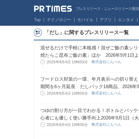
プレスリリース・ニュースリリース配信サー
Top
テクノロジー
モバイル
アプリ
エンタメ
「だし」に関するプレスリリース一覧
混ぜるだけで手軽に本格感！混ぜご飯の素シリ
焼たらこ昆布ご飯の素」ほか 2026年9月1日
株式会社にんべん
2026年8月4日 10時00分
フードロス対策の一環、年月表示への切り替え
期間を6ヶ月延長 だしパック18商品、2026
株式会社にんべん
2026年8月4日 10時00分
つゆの割り方が一目でわかる！ボトルとパッケー
心者にも優しく使い勝手向上2026年9月1日（
株式会社にんべん
2026年8月4日 10時00分