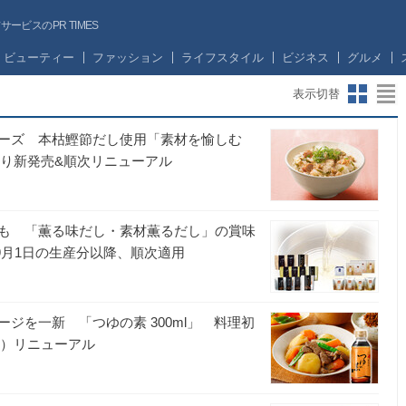
ビスのPR TIMES
ビューティー
ファッション
ライフスタイル
ビジネス
グルメ
表示切替
ーズ 本枯鰹節だし使用「素材を愉しむ
より新発売&順次リニューアル
も 「薫る味だし・素材薫るだし」の賞味
年9月1日の生産分以降、順次適用
ジを一新 「つゆの素 300ml」 料理初
火）リニューアル