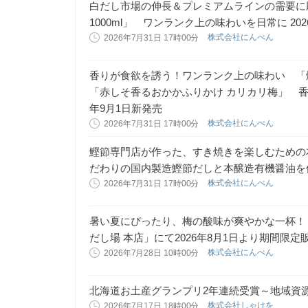
白だし市場の伸長＆プレミアムラインの需要に
1000ml」 ワンランク上の味わいを日常に 20
株式会社にんべん
2026年7月31日 17時00分
香りが食欲を誘う！ワンランク上の味わい 「
「赤しそ香るおかかふりかけ カリカリ梅」 香
年9月1日新発売
株式会社にんべん
2026年7月31日 17時00分
鰹節専門店が作った、すき焼きを楽しむための
だわりの国内製造鰹節だしと本醸造有機醤油を使
株式会社にんべん
2026年7月31日 17時00分
暑い夏にぴったり、梅の酸味が爽やかな一杯！
だし場 本店」にて2026年8月1日より期間限定
株式会社にんべん
2026年7月28日 10時00分
北海道お土産グランプリ2年連続受賞～地域資
株式会社しゃけを
2026年7月17日 18時00分