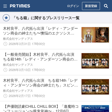
ログイン
新規登録
「ちる箱」に関するプレスリリース一覧
木村良平、八代拓ら出演「レディ・アンダー
ソン商会の紳⼠たち〜懊悩のエクソシス
ト〜」のキービジュアルが到着！
株式会社サンディアス
2026年3月31日 17時00分
【一般発売開始】木村良平、八代拓ら出演
ちる箱14th「レディ・アンダーソン商会の紳
⼠たち」スピンオフ上演！
株式会社サンディアス
2026年3月13日 17時00分
木村良平、八代拓ら出演 ちる箱14th「レデ
ィ・アンダーソン商会の紳⼠たち」スピンオ
フ上演決定！
株式会社サンディアス
2026年2月17日 17時00分
【声優朗読劇CHILL CHILL BOX】「逢魔時コ
ンフュージョン〜朧⻤覚神〜」12月6日