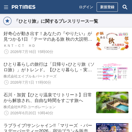
ログイン
新規登録
「ひとり旅」に関するプレスリリース一覧
好奇心が動き出す！あなたの『やりたい』が
見つかる1日 「テーマのある旅 秋の大説明
会」を開催
ＫＮＴ－ＣＴ ＨＤ
2026年7月16日 15時00分
ひとり暮らしの旅行は「日帰り×ひとり旅（ソ
ロ旅）」がトレンド。【ひとり暮らし・実家
暮らし・ファミリー別】夏休みの旅行意識調
株式会社エイブル＆パートナーズ
査2026
2026年7月1日 11時00分
石川・加賀【ひとり温泉でリトリート】日常
から解放され、自由な時間をすごす旅へ
株式会社H.P.D.コーポレーション
2026年6月20日 10時40分
ラブライブ!サンシャイン!!「マリーズ ・バー
スデーパーティー2026」宿泊プランを販売い