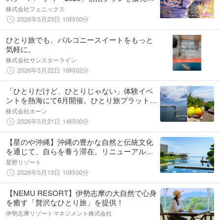
たします！
株式会社フェニックス
2026年5月23日 10時00分
ひとり旅でも、バルコニースイートをもっと
気軽に。
株式会社サンスターライン
2026年5月22日 16時02分
「ひとりだけど、ひとりじゃない」体験イベ
ントを熱海にて6月開催。ひとり旅プラットフ
ォーム『ソロトリ』が梅シロップ仕込み&ご
株式会社ホーン
褒美スイーツ体験・SUP体験の2日程
2026年5月21日 14時00分
【星のや沖縄】沖縄の豊かな自然と伝統文化
を通じて、自らを養う滞在。リニューアルし
て「美と健康のオールインクルーシブひとり
星野リゾート
旅」を通年販売
2026年5月13日 10時00分
【NEMU RESORT】伊勢志摩の大自然で心身
を癒す「贅沢なひとり旅」を提供！
伊勢志摩リゾートマネジメント株式会社