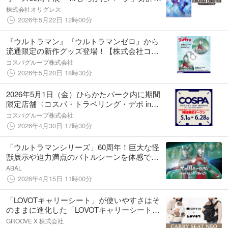
催中！後期入場特典オリジナルクリアカード
株式会社オリグレス
配布開始！
2026年5月22日 12時00分
『ウルトラマン』『ウルトラマンゼロ』から
流通限定の新作グッズ登場！【株式会社コス
パ】
コスパグループ株式会社
2026年5月20日 18時30分
2026年5月1日（金）ひらかたパーク内に期間
限定店舗〈コスパ・トラベリング・デポ in
ABALアリーナ〉オープン！「ウルトラマン」
コスパグループ株式会社
蓄光Tシャツも先行販売決定！【株式会社コス
2026年4月30日 17時30分
パ】
「ウルトラマンシリーズ」60周年！巨大な怪
獣展示や迫力満点のバトルシーンを体感でき
るVRコンテンツ『光の国ミュージアム ウル
ABAL
トラマンXRジャーニー』大阪・ひらかたパー
2026年4月15日 11時00分
クで5月1日から期間限定で開催決定
「LOVOTキャリーシート」が使いやすさはそ
のままに進化した「LOVOTキャリーシート
NEO」として新登場！2026年1月13日（火）
GROOVE X 株式会社