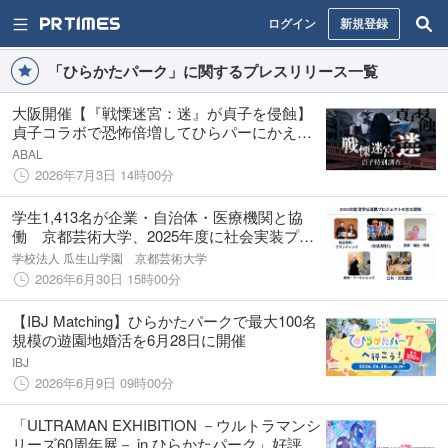
ログイン
新規登録
「ひらかたパーク」に関するプレスリリース一覧
大阪開催【『戦慄迷宮：迷』が貞子を侵蝕】
貞子コラボで恐怖倍増してひらパーにかえっ
てきた！『戦慄迷宮：迷 怪異覚醒 貞子特
ABAL
別調査』7月18日(土)から実施決定！
2026年7月3日 14時00分
学生1,413名が企業・自治体・医療機関と協
働 京都芸術大学、2025年度に社会実装プロ
ジェクト112件を展開
学校法人 瓜生山学園 京都芸術大学
2026年6月30日 15時00分
【IBJ Matching】ひらかたパークで最大100名
規模の遊園地婚活を6月28日に開催
IBJ
2026年6月9日 09時00分
「ULTRAMAN EXHIBITION －ウルトラマンシ
リーズ60周年展－ in ひらかたパーク」好評開