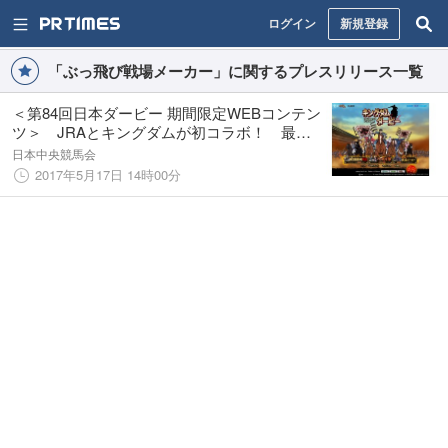
ログイン
新規登録
「ぶっ飛び戦場メーカー」に関するプレスリリース一覧
＜第84回日本ダービー 期間限定WEBコンテン
ツ＞ JRAとキングダムが初コラボ！ 最強
の馬・騨逢飛（ダービー）や歴代ダービー馬
日本中央競馬会
を奪還せよ！ 「キングダムダービー」公
2017年5月17日 14時00分
開！