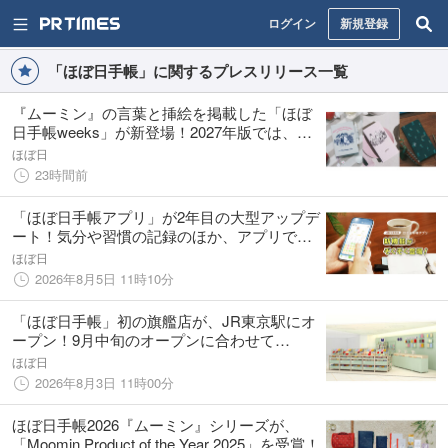
ログイン
新規登録
「ほぼ日手帳」に関するプレスリリース一覧
『ムーミン』の言葉と挿絵を掲載した「ほぼ
日手帳weeks」が新登場！2027年版では、全
12アイテムを9月1日(火)に発売します。
ほぼ日
23時間前
「ほぼ日手帳アプリ」が2年目の大型アップデ
ート！気分や習慣の記録のほか、アプリで手
帳選びをたのしめる機能もリリース
ほぼ日
2026年8月5日 11時10分
「ほぼ日手帳」初の旗艦店が、JR東京駅にオ
ープン！9月中旬のオープンに合わせて
「Suicaのペンギン」コラボ商品を限定販売
ほぼ日
2026年8月3日 11時00分
ほぼ日手帳2026『ムーミン』シリーズが、
「Moomin Product of the Year 2025」を受賞！