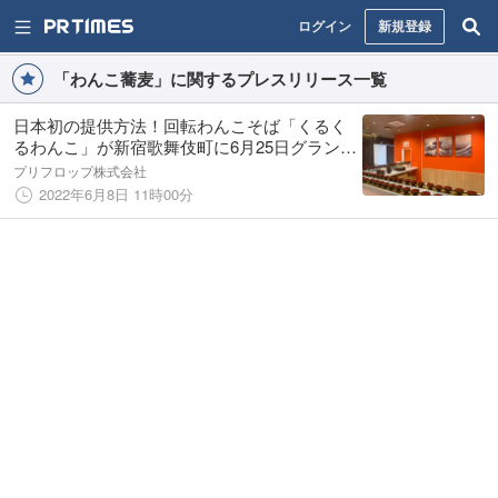
ログイン
新規登録
「わんこ蕎麦」に関するプレスリリース一覧
日本初の提供方法！回転わんこそば「くるく
るわんこ」が新宿歌舞伎町に6月25日グランド
オープン
プリフロップ株式会社
2022年6月8日 11時00分