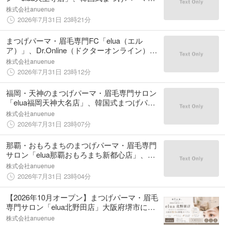
提供開始
株式会社anuenue
2026年7月31日 23時21分
まつげパーマ・眉毛専門FC「elua（エル
ア）」、Dr.Online（ドクターオンライン）へ
の累計登録者数が100名を突破
株式会社anuenue
2026年7月31日 23時12分
福岡・天神のまつげパーマ・眉毛専門サロン
「elua福岡天神大名店」、韓国式まつげパー
マを提供開始
株式会社anuenue
2026年7月31日 23時07分
那覇・おもろまちのまつげパーマ・眉毛専門
サロン「elua那覇おもろまち新都心店」、韓
国式まつげパーマを提供開始
株式会社anuenue
2026年7月31日 23時04分
【2026年10月オープン】まつげパーマ・眉毛
専門サロン「elua北野田店」大阪府堺市に新
規オープン｜スタッフも同時募集
株式会社anuenue