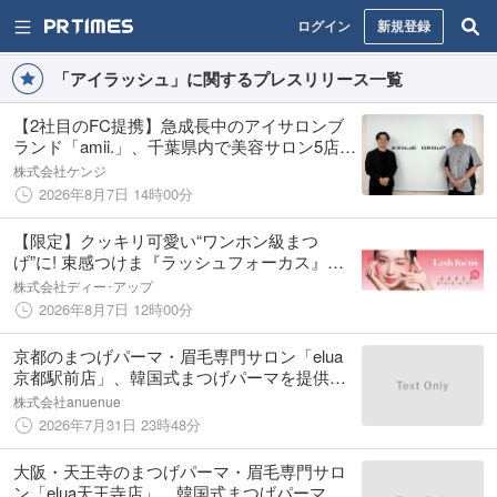
ログイン
新規登録
「アイラッシュ」に関するプレスリリース一覧
【2社目のFC提携】急成長中のアイサロンブ
ランド「amii.」、千葉県内で美容サロン5店舗
を展開する「株式会社JAGARA」と事業提携
株式会社ケンジ
を締結
2026年8月7日 14時00分
【限定】クッキリ可愛い“ワンホン級まつ
げ”に! 束感つけま『ラッシュフォーカス』新
デザイン5型が登場
株式会社ディー･アップ
2026年8月7日 12時00分
京都のまつげパーマ・眉毛専門サロン「elua
京都駅前店」、韓国式まつげパーマを提供開
始
株式会社anuenue
2026年7月31日 23時48分
大阪・天王寺のまつげパーマ・眉毛専門サロ
ン「elua天王寺店」、韓国式まつげパーマを