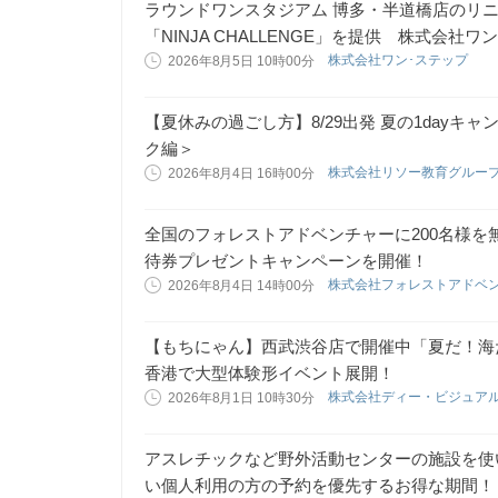
ラウンドワンスタジアム 博多・半道橋店のリ
「NINJA CHALLENGE」を提供 株式会社
株式会社ワン･ステップ
2026年8月5日 10時00分
【夏休みの過ごし方】8/29出発 夏の1day
ク編＞
株式会社リソー教育グルー
2026年8月4日 16時00分
全国のフォレストアドベンチャーに200名様を
待券プレゼントキャンペーンを開催！
株式会社フォレストアドベ
2026年8月4日 14時00分
【もちにゃん】西武渋谷店で開催中「夏だ！海
香港で大型体験形イベント展開！
株式会社ディー・ビジュア
2026年8月1日 10時30分
アスレチックなど野外活動センターの施設を使
い個人利用の方の予約を優先するお得な期間！