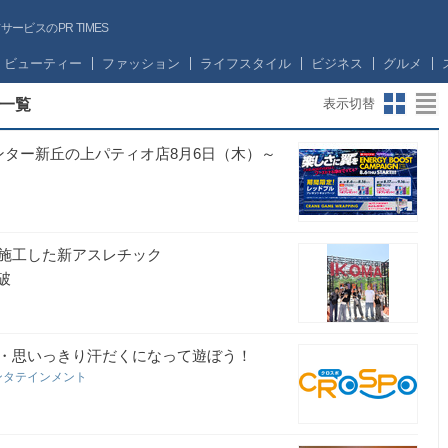
ビスのPR TIMES
ビューティー
ファッション
ライフスタイル
ビジネス
グルメ
一覧
表示切替
センター新丘の上パティオ店8月6日（木）～
施工した新アスレチック
破
・思いっきり汗だくになって遊ぼう！
ンタテインメント