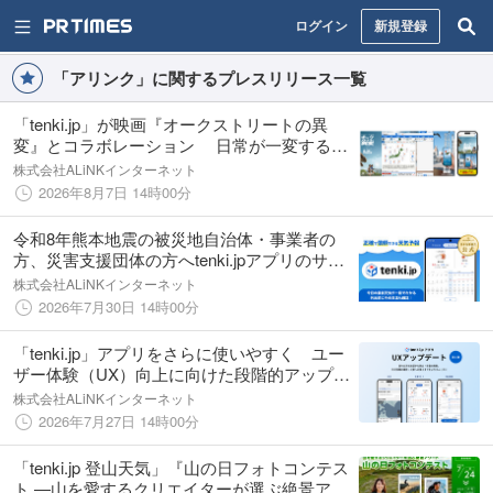
ログイン
新規登録
「アリンク」に関するプレスリリース一覧
「tenki.jp」が映画『オークストリートの異
変』とコラボレーション 日常が一変する恐
竜アドベンチャームービーの世界観が
株式会社ALiNKインターネット
「tenki.jp」を期間限定ジャック！
2026年8月7日 14時00分
令和8年熊本地震の被災地自治体・事業者の
方、災害支援団体の方へtenki.jpアプリのサブ
スクリプションプラン「tenki.jp ライト」を無
株式会社ALiNKインターネット
償提供いたします
2026年7月30日 14時00分
「tenki.jp」アプリをさらに使いやすく ユー
ザー体験（UX）向上に向けた段階的アップデ
ート第1弾を実施
株式会社ALiNKインターネット
2026年7月27日 14時00分
「tenki.jp 登山天気」『山の日フォトコンテス
ト ―山を愛するクリエイターが選ぶ絶景アワ