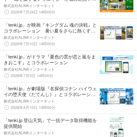
ード―』を開催
株式会社ALiNKインターネット
2026年7月24日 14時00分
「tenki.jp」が映画『キングダム 魂の決戦』と
コラボレーション 暑い夏をさらに熱くす
る、期間限定の背景ジャックを実施
株式会社ALiNKインターネット
2026年7月10日 14時00分
「tenki.jp」がドラマ『夏色の雲が恋と嵐をま
きおこす』とコラボレーション
株式会社ALiNKインターネット
2026年7月3日 14時00分
「tenki.jp」が劇場版『名探偵コナン ハイウェ
イの堕天使（だてんし）』とコラボレーショ
ン
株式会社ALiNKインターネット
2026年4月10日 14時00分
「tenki.jp 登山天気」で一括データ取得機能を
提供開始
株式会社ALiNKインターネット