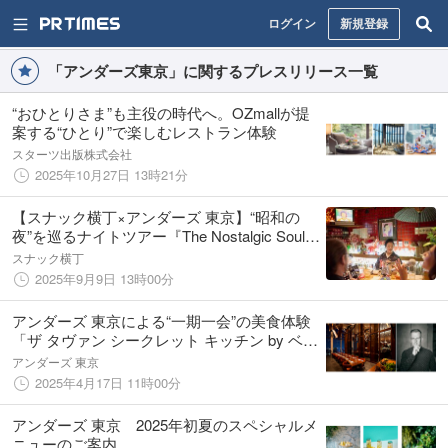
ログイン
新規登録
「アンダーズ東京」に関するプレスリリース一覧
“おひとりさま”も主役の時代へ。OZmallが提
案する“ひとり”で楽しむレストラン体験
スターツ出版株式会社
2025年10月27日 13時21分
【スナック横丁×アンダーズ 東京】“昭和の
夜”を巡るナイトツアー『The Nostalgic Soul of
Tokyo Today』誕生
スナック横丁
2025年9月9日 13時00分
アンダーズ 東京による“一期一会”の美食体験
「ザ タヴァン シークレット キッチン by ベン
ウィーラー」
アンダーズ 東京
2025年4月17日 11時00分
アンダーズ 東京 2025年初夏のスペシャルメ
ニューのご案内