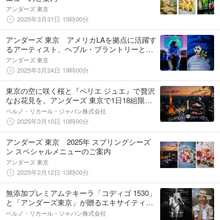
アンダーズ 東京
2025年3月31日 15時00分
アンダーズ 東京 アメリカLAを拠点に活躍す
るアーティスト、ヘブル・ブラントリーとの
スペシャルコラボレーションルームを期間限
アンダーズ 東京
定で提供
2025年3月24日 19時00分
東京の空に咲く桜と『ペリエ ジュエ』で贅沢
なお花見を。アンダーズ 東京で1日18組限定
の「夜桜プレミアムビュープラン」をご提
ペルノ・リカール・ジャパン株式会社
供。4月4日から20日まで。さらに3月1日よ
2025年3月10日 10時00分
り、春を先取るプランも開始
アンダーズ 東京 2025年 スプリングシーズ
ン スペシャルメニューのご案内
アンダーズ 東京
2025年2月12日 13時00分
無添加プレミアムテキーラ「コディゴ 1530」
と「アンダーズ東京」が贈るエキサイティン
グなバレンタインパーティー「The Tavern –
ペルノ・リカール・ジャパン株式会社