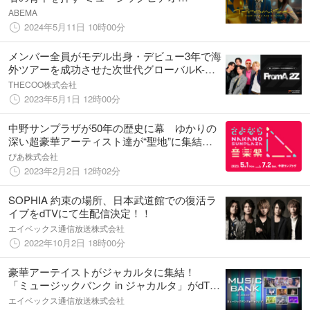
『Promise』を企画・制作 MV出演の呂布カ
ABEMA
ルマと新世代ラッパー・#KTちゃんがタッグ
2024年5月11日 10時00分
を組み、リリックを書き下ろし！
メンバー全員がモデル出身・デビュー3年で海
外ツアーを成功させた次世代グローバルK-
POPバンド「2Z」、「Fanicon（ファニコ
THECOO株式会社
ン）」にて公式ファンコミュニティ【FromA
2023年5月1日 12時00分
2Z】全世界同時オープン
中野サンプラザが50年の歴史に幕 ゆかりの
深い超豪華アーティスト達が“聖地”に集結！
「さよなら中野サンプラザ音楽祭」開催決
ぴあ株式会社
定！
2023年2月2日 12時02分
SOPHIA 約束の場所、日本武道館での復活ラ
イブをdTVにて生配信決定！！
エイベックス通信放送株式会社
2022年10月2日 18時00分
豪華アーテイストがジャカルタに集結！
「ミュージックバンク in ジャカルタ」がdTV
で配信スタート
エイベックス通信放送株式会社