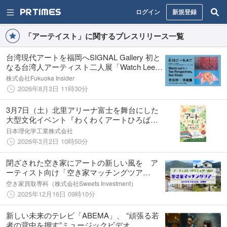
ログイン
新規登録
「アーテイスト」に関するプレスリリース一覧
台湾現代アートを福岡へSIGNAL Gallery 初と
なる台湾人アーティスト二人展「Watch Lee’s
— Two Perspectives, One Vision」
株式会社Fukuoka Insider
2026年8月3日 11時30分
3月7日（土）北里アリーナ富士を舞台にした
大型文化イベント『わくわくアートひろば』
開催！みんなでアートの一日を楽しんじゃお
日本理化学工業株式会社
う！
2026年3月2日 10時50分
閉ざされた空き家にアートの新しい風を ア
ーティスト向け「空き家マッチングツア
ー」 2026年1月31日 静岡県島田市・川根
空き家買取専科（株式会社Sweets Investment）
本町の廃屋が創造の拠点へ
2025年12月16日 09時10分
新しい未来のテレビ「ABEMA」、 “頑張る若
者の背中を押す”ミュージックビデオ