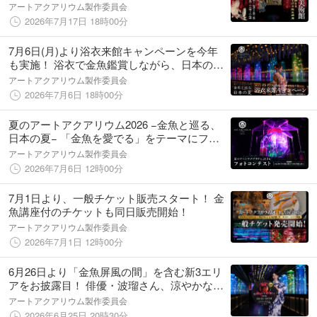
る…？
アートアクアリウム製作委員会
2026年7月17日 18時00分
7月6日(月)より浴衣来館キャンペーンを今年
も実施！ 浴衣で金魚鑑賞しながら、日本の夏
を感じる特別なひと時を。
アートアクアリウム製作委員会
2026年7月6日 18時00分
夏のアートアクアリウム2026 −金魚と巡る、
日本の夏− 「金魚を愛でる」をテーマにフォ
トコンテストを開催！
アートアクアリウム製作委員会
2026年7月6日 12時00分
7月1日より、一般チケット販売スタート！ 金
魚講座付のチケットも同日販売開始！
アートアクアリウム製作委員会
2026年7月1日 12時00分
6月26日より「金魚屏風の間」を含む新3エリ
アをお披露目！ 俳優・波瑠さん、涼やかな浴
衣姿で新エリアの魅力を語る独占インタビュ
アートアクアリウム製作委員会
ーも公開
2026年6月25日 20時30分