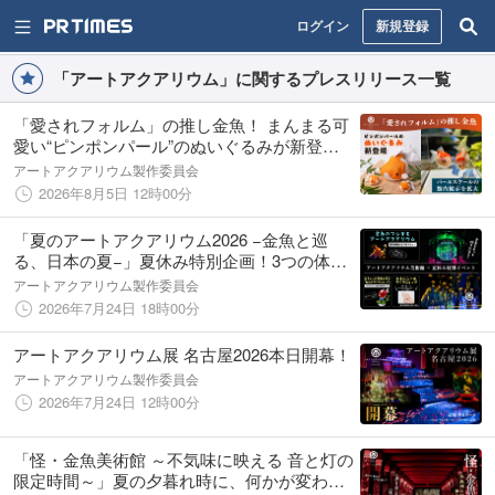
ログイン
新規登録
「アートアクアリウム」に関するプレスリリース一覧
「愛されフォルム」の推し金魚！ まんまる可
愛い“ピンポンパール”のぬいぐるみが新登
場！ 発売を記念し “パールスケール”の館内展
アートアクアリウム製作委員会
示を拡大！
2026年8月5日 12時00分
「夏のアートアクアリウム2026 −金魚と巡
る、日本の夏−」夏休み特別企画！3つの体験
型イベントの開催決定！
アートアクアリウム製作委員会
2026年7月24日 18時00分
アートアクアリウム展 名古屋2026本日開幕！
アートアクアリウム製作委員会
2026年7月24日 12時00分
「怪・金魚美術館 ～不気味に映える 音と灯の
限定時間～」夏の夕暮れ時に、何かが変わ