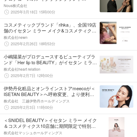
「SOYO」イセタン ミラー 東京ミッドタウン
Nous株式会社
日比谷店 にて2025年3月19日（水）より期間
2025年3月18日 15時00分
限定販売開始。
コスメティックブランド「rihka」、全国19店
舗のイセタン ミラー メイク&コスメティクス
にてポップアップショップをオープン
株式会社newn
2025年2月26日 18時53分
小嶋陽菜がプロデュースするビューティブラ
ンド「Her lip to BEAUTY」がイセタン ミラー
全国5店舗に期間限定スペースを展開
株式会社heart relation
2025年2月7日 12時00分
伊勢丹化粧品とオンラインストアmeecoが＜
ISETAN BEAUTY＞へ呼称変更、より便利に
コスメ購入可能に
株式会社 三越伊勢丹ホールディングス
2025年2月3日 11時00分
＜SNIDEL BEAUTY＞イセタン ミラー メイク
＆コスメティクス10店舗に期間限定で特別ス
ペースを展開
株式会社マッシュホールディングス