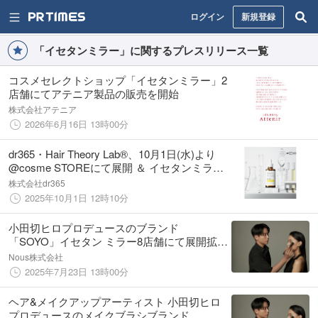
ログイン
新規登録
「イセタンミラー」に関するプレスリリース一覧
コスメセレクトショップ「イセタンミラー」2
店舗にてアテニア製品の販売を開始
株式会社アテニア
2026年6月16日 13時00分
dr365・Hair Theory Lab®、10月1日(水)より
@cosme STOREにて展開 ＆ イセタンミラー
全20店舗で取扱い開始！
株式会社dr365
2025年10月1日 12時10分
小田切ヒロプロデュースのブランド
「SOYO」イセタン ミラー8店舗にて展開拡
大、7月23日より期間限定販売
Nous株式会社
2025年7月23日 13時00分
ヘア&メイクアップアーティスト 小田切ヒロ
プロデュースのメイクブラシブランド