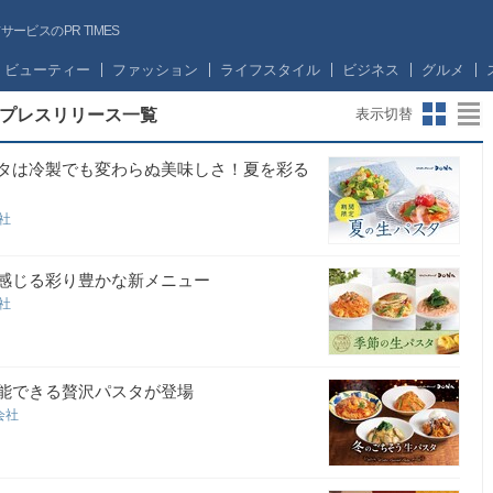
ビスのPR TIMES
ビューティー
ファッション
ライフスタイル
ビジネス
グルメ
るプレスリリース一覧
表示切替
スタは冷製でも変わらぬ美味しさ！夏を彩る
会社
を感じる彩り豊かな新メニュー
会社
堪能できる贅沢パスタが登場
会社