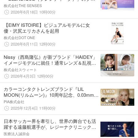
ンドイメージモデルに起用
株式会社THE SENSES
2026年6月18日 10時00分
【EIMY ISTOIRE】ビジュアルモデルに女
優・沢尻エリカさんを起用
株式会社DOT ONE
2026年6月11日 12時00分
Nissy（西島隆弘）が新ブランド「HAIDEY」
イメージモデルに就任！通常レンズ＆乱視用
レンズの2ラインを同時リリース
株式会社スウィート
2026年4月3日 12時00分
カラーコンタクトレンズブランド『LIL
MOON(リルムーン)』10周年記念、0.03mm薄
型レンズZEROシリーズより記念カラーが12
PIA株式会社
月4日（木）発売決定！
2025年12月4日 11時00分
日本サッカー界を牽引し、世界の舞台でも活
躍する遠藤航選手が、レジーナクリニックオ
ムの新アンバサダーに就任
医療法人誠崇会