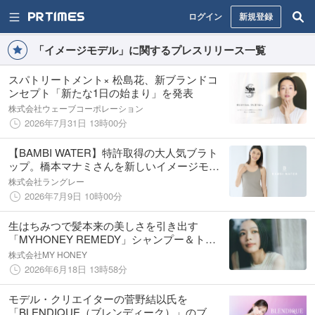
ログイン
新規登録
「イメージモデル」に関するプレスリリース一覧
スパトリートメント× 松島花、新ブランドコ
ンセプト「新たな1日の始まり」を発表
株式会社ウェーブコーポレーション
2026年7月31日 13時00分
【BAMBI WATER】特許取得の大人気ブラト
ップ。橋本マナミさんを新しいイメージモデ
ルに迎え、身体の変化に悩む女性たちへ寄り
株式会社ラングレー
添う想いを一緒にお届けします。
2026年7月9日 10時00分
生はちみつで髪本来の美しさを引き出す
「MYHONEY REMEDY」シャンプー＆トリ
ートメントが6月1日に待望のリニューアル！
株式会社MY HONEY
2026年6月18日 13時58分
モデル・クリエイターの菅野結以氏を
「BLENDIQUE（ブレンディーク）」のブラ