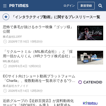
ログイン
新規登録
「インタラクティブ動画」に関するプレスリリース一覧
恐怖で鼻毛が抜けるホラー映像『ゴッソ様』
公開
株式会社LUXY
2026年7月16日 15時20分
「リクルートミル（MIL株式会社）」と「採
用一括かんりくん（HRクラウド株式会社）」
が、6月17日（水）〜6月19日（金）開催の
MIL株式会社
HR展示会「HR EXPO」に共同出展決定！
2026年6月4日 12時00分
ECサイト向けショート動画プラットフォーム
「Charlla」、複数動画を一覧表示できる”ウィ
ジェット機能”を提供開始
株式会社カテノイド
2026年4月14日 12時26分
近鉄グループの【近鉄百貨店】が資料動画化
サービス「SPOKES」を導入。人材育成を通