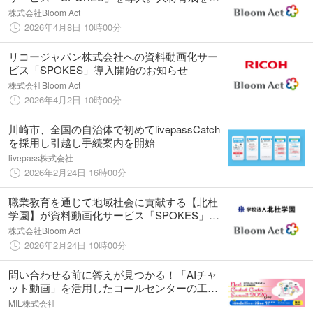
じて、顧客に寄り添う接客品質の向上を図
株式会社Bloom Act
る。
2026年4月8日 10時00分
リコージャパン株式会社への資料動画化サー
ビス「SPOKES」導入開始のお知らせ
株式会社Bloom Act
2026年4月2日 10時00分
川崎市、全国の自治体で初めてlivepassCatch
を採用し引越し手続案内を開始
livepass株式会社
2026年2月24日 16時00分
職業教育を通じて地域社会に貢献する【北杜
学園】が資料動画化サービス「SPOKES」を
導入。学校紹介や制度説明を動画化し、時間
株式会社Bloom Act
や場所を問わない情報発信環境の整備を推
2026年2月24日 10時00分
進。
問い合わせる前に答えが見つかる！「AIチャ
ット動画」を活用したコールセンターの工数
削減・CX向上セミナー【コールセンター責任
MIL株式会社