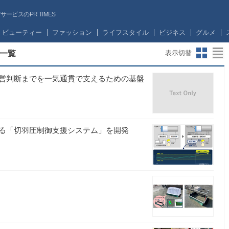
ビスのPR TIMES
ビューティー
ファッション
ライフスタイル
ビジネス
グルメ
一覧
表示切替
営判断までを一気通貫で支えるための基盤
する「切羽圧制御支援システム」を開発