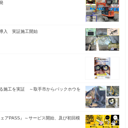
発
導入 実証施工開始
！
る施工を実証 ～取手市からバックホウを
ェアPASS』～サービス開始、及び初回模