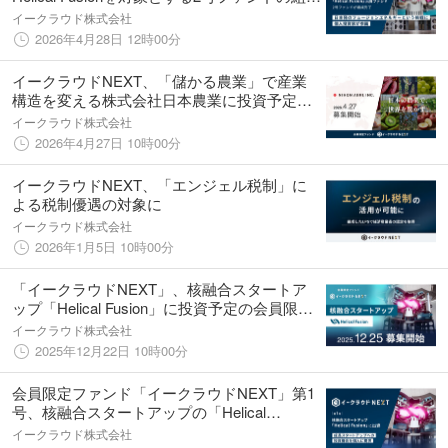
を完了
イークラウド株式会社
2026年4月28日 12時00分
イークラウドNEXT、「儲かる農業」で産業
構造を変える株式会社日本農業に投資予定の
個別銘柄ファンドを4月27日に募集開始
イークラウド株式会社
2026年4月27日 10時00分
イークラウドNEXT、「エンジェル税制」に
よる税制優遇の対象に
イークラウド株式会社
2026年1月5日 10時00分
「イークラウドNEXT」、核融合スタートア
ップ「Helical Fusion」に投資予定の会員限定
ファンドを12月25日に募集開始
イークラウド株式会社
2025年12月22日 10時00分
会員限定ファンド「イークラウドNEXT」第1
号、核融合スタートアップの「Helical
Fusion」に出資
イークラウド株式会社