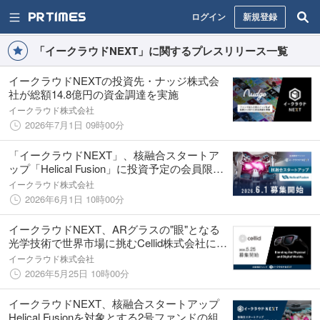
ログイン
新規登録
「イークラウドNEXT」に関するプレスリリース一覧
イークラウドNEXTの投資先・ナッジ株式会
社が総額14.8億円の資金調達を実施
イークラウド株式会社
2026年7月1日 09時00分
「イークラウドNEXT」、核融合スタートア
ップ「Helical Fusion」に投資予定の会員限定
ファンドを6月1日に募集開始
イークラウド株式会社
2026年6月1日 10時00分
イークラウドNEXT、ARグラスの"眼"となる
光学技術で世界市場に挑むCellid株式会社に投
資予定の個別銘柄ファンドを5月25日に募集開
イークラウド株式会社
始
2026年5月25日 10時00分
イークラウドNEXT、核融合スタートアップ
Helical Fusionを対象とする2号ファンドの組成