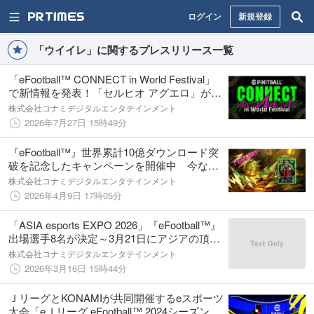
ログイン
新規登録
「ウイイレ」に関するプレスリリース一覧
「eFootball™ CONNECT in World Festival」
で新情報を発表！「セルヒオ アグエロ」が新
レジェンドとして登場！「ウェイン ルーニ
株式会社コナミデジタルエンタテインメント
ー」とともに無料で獲得のチャンス
2026年7月27日 15時49分
『eFootball™』世界累計10億ダウンロード突
破を記念したキャンペーンを開催中 今なら
無料でロナウジーニョ ガウーショを含む豪華
株式会社コナミデジタルエンタテインメント
レジェンドが手に入る！
2026年4月9日 17時05分
「ASIA esports EXPO 2026」『eFootball™』
出場選手8名が決定～3月21日にアジアの頂点
を目指す代表候補2名が決定～
株式会社コナミデジタルエンタテインメント
2026年3月16日 15時44分
ＪリーグとKONAMIが共同開催するeスポーツ
大会「eＪリーグ eFootball™ 2024シーズン」