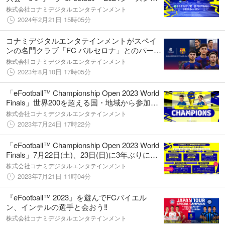
開催決定
株式会社コナミデジタルエンタテインメント
2024年2月21日 15時05分
コナミデジタルエンタテインメントがスペイ
ンの名門クラブ「FC バルセロナ」とのパート
ナーシップ契約を更新
株式会社コナミデジタルエンタテインメント
2023年8月10日 17時05分
「eFootball™ Championship Open 2023 World
Finals」世界200を超える国・地域から参加し
た2000万人の頂点が決定！
株式会社コナミデジタルエンタテインメント
2023年7月24日 17時22分
「eFootball™ Championship Open 2023 World
Finals」7月22日(土)、23日(日)に3年ぶりにオ
フライン大会として開催
株式会社コナミデジタルエンタテインメント
2023年7月21日 11時04分
『eFootball™ 2023』を遊んでFCバイエル
ン、インテルの選手と会おう‼
株式会社コナミデジタルエンタテインメント