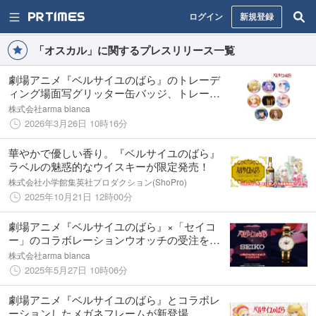
ログイン
新規登録
「オスカル」に関するプレスリリース一覧
劇場アニメ『ベルサイユのばら』のトレーデ
ィング場面写グリッター缶バッジ、トレーデ
ィング オンリー 場面写缶バッジの受注を開
株式会社arma bianca
始！！アニメ・漫画のオリジナルグッズを販
2026年3月26日 10時16分
売する「AMNIBUS」にて
華やかで優しい香り。『ベルサイユのばら』
ラベルの魅惑的なウイスキーが限定発売！
株式会社小学館集英社プロダクション(ShoPro)
2025年10月21日 12時00分
劇場アニメ『ベルサイユのばら』×「セイコ
ー」のコラボレーションウオッチの受注を開
始！！アニメ・漫画のオリジナルグッズを販
株式会社arma bianca
売する「AMNIBUS」にて
2025年5月27日 10時06分
劇場アニメ『ベルサイユのばら』とコラボレ
ーションしたメガネフレームが新登場