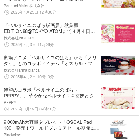
Bouquet Vision株式会社
2025年4月23日 12時30分
「ベルサイユのばら版画展」秋葉原
EDITION88@TOKYO ATOMにて４月４日
（金）より開催！
株式会社VISION８
2025年4月3日 11時06分
劇場アニメ『ベルサイユのばら』から「ノリ
タケ」とのコラボアイテム「オスカル・フラ
ンソワ・ド・ジャルジェ カップ&ソーサーセ
株式会社arma bianca
ット」の受注開始！アニメ・漫画のオリジナ
2025年4月2日 10時10分
ルグッズを販売するAMNIBUSにて
待望のコラボ「ベルサイユのばら ×
PEPPY」。華やかなベルサイユを彷彿とさせ
るエレガントなデザインの猫用爪とぎが数量
PEPPY
限定で3月27日に発売!
2025年3月19日 09時10分
9,000mAh大容量タブレット「OSCAL Pad
100」発売！ワールドプレミアセール期間に最
安値159.99ドルで購入可能、無料キーボード
Blackview