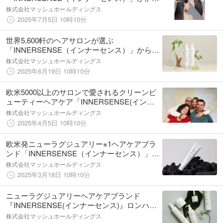
丹新宿店 本館地下２階 イセタン ビューティ
株式会社マッシュホールディングス
ー アポセカリーにてPOP UPを開催！＜
2025年7月5日 10時10分
7/9(水)～7/22(火)＞
世界5,600軒のヘアサロンが選ぶ
「INNERSENSE（インナーセンス）」から、
大人の頭皮ケアに特化した新シャンプー＆コ
株式会社マッシュホールディングス
ンディショナーが登場【7月11日発売】
2025年6月19日 10時10分
欧米5000以上のサロンで愛されるクリーンビ
ューティーヘアケア「INNERSENSE(インナ
ーセンス) 」伊勢丹新宿店 本館地下２階 イ
株式会社マッシュホールディングス
セタン ビューティー アポセカリーに登場！
2025年4月5日 10時10分
〈4月9日(水)から〉
欧米発ニューラグジュアリー※1ヘアケアブラ
ンド「INNERSENSE（インナーセンス）」、
新発想のクレンジング用ヘアマスク「ピュア
株式会社マッシュホールディングス
クラリファイングマスク」を2025年4月11日
2025年3月18日 10時10分
（金）より新発売
ニューラグジュアリーヘアケアブランド
『INNERSENSE(インナーセンス)』ロンハー
マン・RHC ロンハーマンの7店舗および公式
株式会社マッシュホールディングス