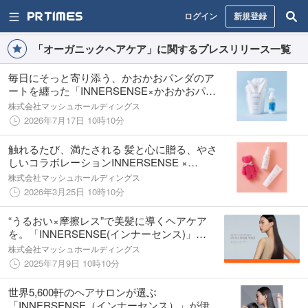
ログイン
新規登録
「オーガニックヘアケア」に関するプレスリリース一覧
毎日にそっと寄り添う、かおかおパンダのア
ートを纏った「INNERSENSE×かおかおパン
ダ Refill bottle」を発売＜2026年7月24日
株式会社マッシュホールディングス
（金）より数量限定発売＞
2026年7月17日 10時10分
触れるたび、満たされる 髪と心に贈る、やさ
しいコラボレーションINNERSENSE ×
Hippopotamus「タオルベアセット」を発売＜
株式会社マッシュホールディングス
2026年4月8日（水）より数量限定発売＞
2026年3月25日 10時10分
“うるおい×摩擦レス”で美髪に導くヘアケア
を。「INNERSENSE(インナーセンス)」
×「LOVECHROME（ラブクロム）」初コラ
株式会社マッシュホールディングス
ボキット発売！＜2025年7月11日（金）より
2025年7月9日 10時10分
数量限定発売＞
世界5,600軒のヘアサロンが選ぶ
「INNERSENSE（インナーセンス）」が伊勢