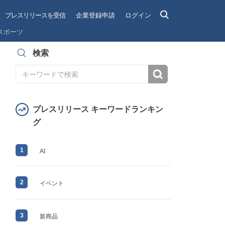
プレスリリースを受信
企業登録申請
ログイン
スポーツ
検索
検索
プレスリリース キーワードランキン
グ
1
AI
2
イベント
3
新商品