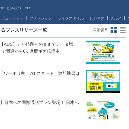
ビスのPR TIMES
ビューティー
ファッション
ライフスタイル
ビジネス
グルメ
関するプレスリリース一覧
表示切替
 【AUS】」が値段そのままでデータ増
」で開通から6ヶ月間ギガ倍増中！
「ワーホリ割」7/1 スタート！渡航準備は
US】日本への国際通話プラン登場！ 日本へ