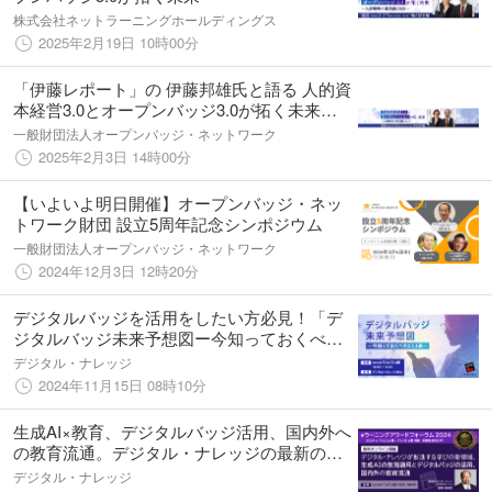
株式会社ネットラーニングホールディングス
2025年2月19日 10時00分
「伊藤レポート」の 伊藤邦雄氏と語る 人的資
本経営3.0とオープンバッジ3.0が拓く未来～
人材戦略の最前線2025～
一般財団法人オープンバッジ・ネットワーク
2025年2月3日 14時00分
【いよいよ明日開催】オープンバッジ・ネッ
トワーク財団 設立5周年記念シンポジウム
一般財団法人オープンバッジ・ネットワーク
2024年12月3日 12時20分
デジタルバッジを活用をしたい方必見！「デ
ジタルバッジ未来予想図ー今知っておくべき
こと3選ー」セミナー《12/12（木）秋葉原会
デジタル・ナレッジ
場 無料開催》
2024年11月15日 08時10分
生成AI×教育、デジタルバッジ活用、国内外へ
の教育流通。デジタル・ナレッジの最新の取
り組みをご紹介≪11/7オンライン開催≫
デジタル・ナレッジ