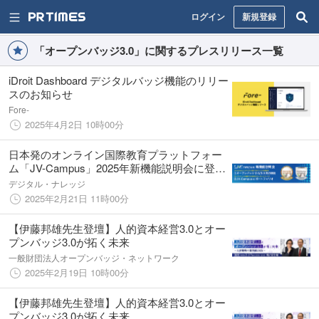
ログイン
新規登録
「オープンバッジ3.0」に関するプレスリリース一覧
iDroit Dashboard デジタルバッジ機能のリリー
スのお知らせ
Fore-
2025年4月2日 10時00分
日本発のオンライン国際教育プラットフォー
ム「JV-Campus」2025年新機能説明会に登壇
決定！
デジタル・ナレッジ
2025年2月21日 11時00分
【伊藤邦雄先生登壇】人的資本経営3.0とオー
プンバッジ3.0が拓く未来
一般財団法人オープンバッジ・ネットワーク
2025年2月19日 10時00分
【伊藤邦雄先生登壇】人的資本経営3.0とオー
プンバッジ3.0が拓く未来